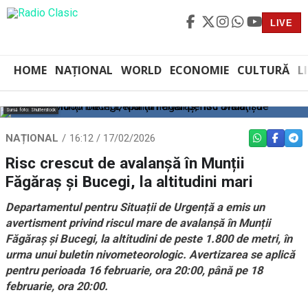
LIVE
HOME
NAȚIONAL
WORLD
ECONOMIE
CULTURĂ
L
Sursă foto: Shutterstock
NAȚIONAL
16:12 / 17/02/2026
WHATSAPP
FACEBO
TEL
Risc crescut de avalanșă în Munții
Făgăraș și Bucegi, la altitudini mari
Departamentul pentru Situații de Urgență a emis un
avertisment privind riscul mare de avalanșă în Munții
Făgăraș și Bucegi, la altitudini de peste 1.800 de metri, în
urma unui buletin nivometeorologic. Avertizarea se aplică
pentru perioada 16 februarie, ora 20:00, până pe 18
februarie, ora 20:00.