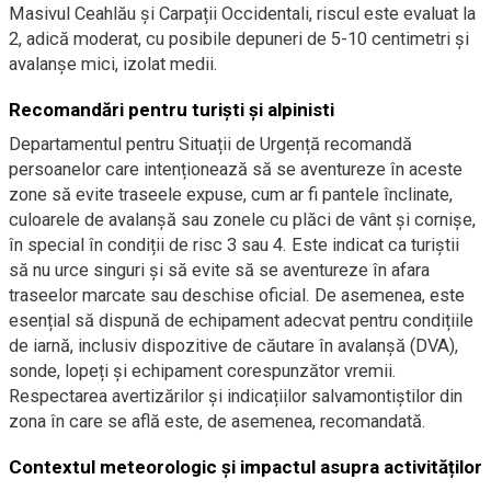
Masivul Ceahlău și Carpații Occidentali, riscul este evaluat la
2, adică moderat, cu posibile depuneri de 5-10 centimetri și
avalanșe mici, izolat medii.
Recomandări pentru turiști și alpinisti
Departamentul pentru Situații de Urgență recomandă
persoanelor care intenționează să se aventureze în aceste
zone să evite traseele expuse, cum ar fi pantele înclinate,
culoarele de avalanșă sau zonele cu plăci de vânt și cornișe,
în special în condiții de risc 3 sau 4. Este indicat ca turiștii
să nu urce singuri și să evite să se aventureze în afara
traseelor marcate sau deschise oficial. De asemenea, este
esențial să dispună de echipament adecvat pentru condițiile
de iarnă, inclusiv dispozitive de căutare în avalanșă (DVA),
sonde, lopeți și echipament corespunzător vremii.
Respectarea avertizărilor și indicațiilor salvamontiștilor din
zona în care se află este, de asemenea, recomandată.
Contextul meteorologic și impactul asupra activităților