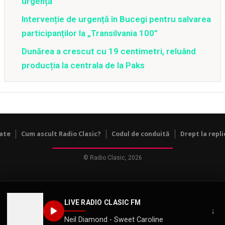
urgență
Intervenție de urgență în Bucegi pentru salvarea
participanților la „Transilvania 100”
Dunărea a crescut cu 19 centimetri, reluând
producția la centrala de la Paks
tate
Cum ascult Radio Clasic?
Codul de conduită
Drept la repli
© Radio Clasic, 2026
LIVE RADIO CLASIC FM
↓
Neil Diamond - Sweet Caroline