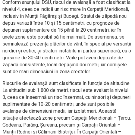
Conform anunțului DSU, riscul de avalanșă a fost clasificat la
nivelul 4, ceea ce indică un risc mare în Carpații Meridionali,
inclusiv în Munții Făgăraș și Bucegi. Stratul de zăpadă nou
depus variază între 10 și 15 centimetri, cu prognoze de
depuneri suplimentare de 15 până la 20 centimetri, iar în
unele zone este posibil să fie mai mult. De asemenea, se
semnalează prezența plăcilor de vânt, în special pe versanții
nordici și estici, și straturi instabile în partea superioară, cu o
grosime de 30-40 centimetri. Văile pot avea depozite de
zăpadă consistente, local depășind doi metri, iar cornișele
sunt de mari dimensiuni în zona crestelor.
Riscurile de avalanșă sunt clasificate în funcție de altitudine.
La altitudini sub 1.800 de metri, riscul este evaluat la nivelul
3, ceea ce înseamnă un risc însemnat, cu ninsori și depuneri
suplimentare de 10-20 centimetri, unde sunt posibile
avalanșe de dimensiuni medii, iar izolat mari. Această
situație afectează zone precum Carpații Meridionali – Țarcu,
Godeanu, Parâng, Șureanu, precum și Carpații Orientali –
Munții Rodnei și Călimani-Bistriței. În Carpații Orientali –