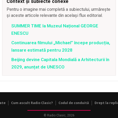
Context și subiecte conexe
Pentru o imagine mai completă a subiectului, urmărește
și aceste articole relevante din același flux editorial.
SUMMER TIME la Muzeul Național GEORGE
ENESCU
Continuarea filmului „Michael” începe producția,
lansare estimată pentru 2028
Beijing devine Capitala Mondială a Arhitecturii în
2029, anunțat de UNESCO
tate
Cum ascult Radio Clasic?
Codul de conduită
Drept la repli
© Radio Clasic, 2026