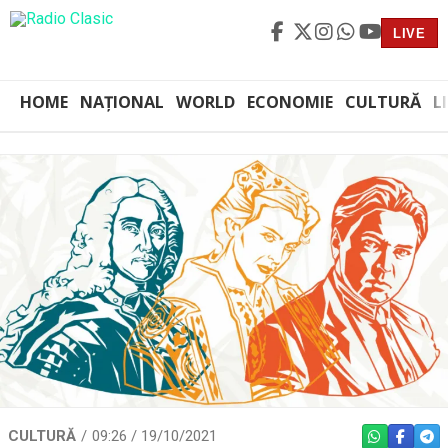
LIVE
HOME
NAȚIONAL
WORLD
ECONOMIE
CULTURĂ
L
CULTURĂ
09:26 / 19/10/2021
WHATSAPP
FACEBO
TEL