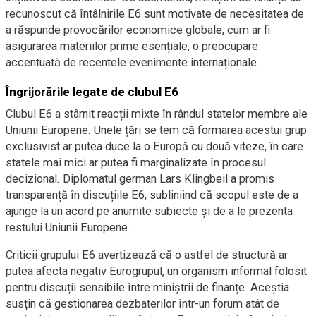
recunoscut că întâlnirile E6 sunt motivate de necesitatea de
a răspunde provocărilor economice globale, cum ar fi
asigurarea materiilor prime esențiale, o preocupare
accentuată de recentele evenimente internaționale.
Îngrijorările legate de clubul E6
Clubul E6 a stârnit reacții mixte în rândul statelor membre ale
Uniunii Europene. Unele țări se tem că formarea acestui grup
exclusivist ar putea duce la o Europă cu două viteze, în care
statele mai mici ar putea fi marginalizate în procesul
decizional. Diplomatul german Lars Klingbeil a promis
transparență în discuțiile E6, subliniind că scopul este de a
ajunge la un acord pe anumite subiecte și de a le prezenta
restului Uniunii Europene.
Criticii grupului E6 avertizează că o astfel de structură ar
putea afecta negativ Eurogrupul, un organism informal folosit
pentru discuții sensibile între miniștrii de finanțe. Aceștia
susțin că gestionarea dezbaterilor într-un forum atât de