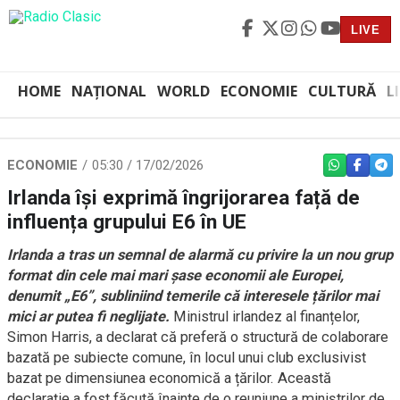
LIVE
HOME
NAȚIONAL
WORLD
ECONOMIE
CULTURĂ
L
ECONOMIE
05:30 / 17/02/2026
WHATSAPP
FACEBO
TEL
Irlanda își exprimă îngrijorarea față de
influența grupului E6 în UE
Irlanda a tras un semnal de alarmă cu privire la un nou grup
format din cele mai mari șase economii ale Europei,
denumit „E6”, subliniind temerile că interesele țărilor mai
mici ar putea fi neglijate.
Ministrul irlandez al finanțelor,
Simon Harris, a declarat că preferă o structură de colaborare
bazată pe subiecte comune, în locul unui club exclusivist
bazat pe dimensiunea economică a țărilor. Această
declarație a fost făcută înainte de o reuniune a miniștrilor de