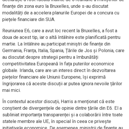
finanțe din zona euro la Bruxelles, unde s-au discutat
modalități de a accelera planurile Europei de a concura cu
piețele financiare din SUA.
Reuniunea E6, care a avut loc recent la Bruxelles, a fost a
doua de acest tip, iar o altă întâlnire este planificată pentru
martie. La întâlnire au participat miniștri de finanțe din
Germania, Franța, Italia, Spania, Țările de Jos și Polonia, care
au discutat despre strategii pentru a îmbunătăți
competitivitatea Europeană în fața puterilor economice
globale. Irlanda, care are un interes direct în dezvoltarea
piețelor financiare ale Uniunii Europene, își exprimă
îngrijorarea că aceste discuții ar putea ignora nevoile țărilor
mai mici.
În contextul acestor discuții, Harris a menționat că este
conștient de divergențele de opinie dintre țările din E6. El a
subliniat importanța transparenței și a colaborării între toate
statele membre ale UE, în special în ceea ce privește
inițiativele economice. De asemenea, miniștrii de finanțe au