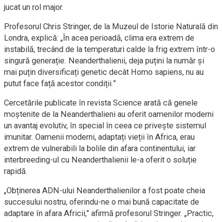
jucat un rol major.
Profesorul Chris Stringer, de la Muzeul de Istorie Naturală din
Londra, explică: „În acea perioadă, clima era extrem de
instabilă, trecând de la temperaturi calde la frig extrem într-o
singură generație. Neanderthalienii, deja puțini la număr și
mai puțin diversificați genetic decât Homo sapiens, nu au
putut face față acestor condiții.”
Cercetările publicate în revista Science arată că genele
moștenite de la Neanderthalieni au oferit oamenilor moderni
un avantaj evolutiv, în special în ceea ce privește sistemul
imunitar. Oamenii moderni, adaptați vieții în Africa, erau
extrem de vulnerabili la bolile din afara continentului, iar
interbreeding-ul cu Neanderthalienii le-a oferit o soluție
rapidă.
„Obținerea ADN-ului Neanderthalienilor a fost poate cheia
succesului nostru, oferindu-ne o mai bună capacitate de
adaptare în afara Africii,” afirmă profesorul Stringer. „Practic,