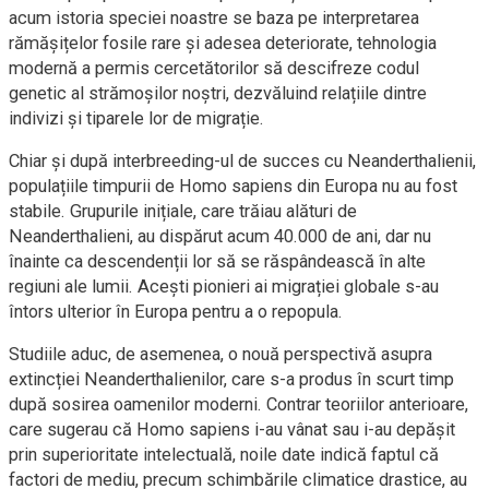
acum istoria speciei noastre se baza pe interpretarea
rămășițelor fosile rare și adesea deteriorate, tehnologia
modernă a permis cercetătorilor să descifreze codul
genetic al strămoșilor noștri, dezvăluind relațiile dintre
indivizi și tiparele lor de migrație.
Chiar și după interbreeding-ul de succes cu Neanderthalienii,
populațiile timpurii de Homo sapiens din Europa nu au fost
stabile. Grupurile inițiale, care trăiau alături de
Neanderthalieni, au dispărut acum 40.000 de ani, dar nu
înainte ca descendenții lor să se răspândească în alte
regiuni ale lumii. Acești pionieri ai migrației globale s-au
întors ulterior în Europa pentru a o repopula.
Studiile aduc, de asemenea, o nouă perspectivă asupra
extincției Neanderthalienilor, care s-a produs în scurt timp
după sosirea oamenilor moderni. Contrar teoriilor anterioare,
care sugerau că Homo sapiens i-au vânat sau i-au depășit
prin superioritate intelectuală, noile date indică faptul că
factori de mediu, precum schimbările climatice drastice, au