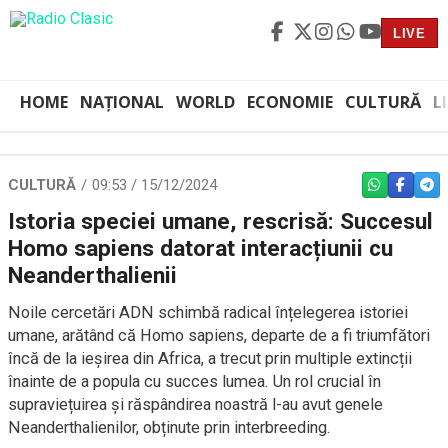
LIVE
HOME
NAȚIONAL
WORLD
ECONOMIE
CULTURĂ
L
CULTURĂ
09:53 / 15/12/2024
WHATSAPP
FACEBO
TEL
Istoria speciei umane, rescrisă: Succesul
Homo sapiens datorat interacțiunii cu
Neanderthalienii
Noile cercetări ADN schimbă radical înțelegerea istoriei
umane, arătând că Homo sapiens, departe de a fi triumfători
încă de la ieșirea din Africa, a trecut prin multiple extincții
înainte de a popula cu succes lumea. Un rol crucial în
supraviețuirea și răspândirea noastră l-au avut genele
Neanderthalienilor, obținute prin interbreeding.