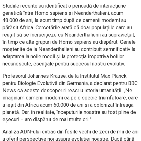
Studiile recente au identificat o perioadă de interacțiune
genetică între Homo sapiens și Neanderthalieni, acum
48.000 de ani, la scurt timp după ce oamenii moderni au
părăsit Africa. Cercetările arată că doar populațiile care au
reușit să se încrucișeze cu Neanderthalienii au supraviețuit,
în timp ce alte grupuri de Homo sapiens au dispărut. Genele
moștenite de la Neanderthalieni au contribuit semnificativ la
adaptarea la noile medii și la protecția împotriva bolilor
necunoscute, esențiale pentru succesul nostru evolutiv.
Profesorul Johannes Krause, de la Institutul Max Planck
pentru Biologie Evolutivă din Germania, a declarat pentru BBC
News că aceste descoperiri rescriu istoria umanității. „Ne
imaginăm oamenii moderni ca pe o specie triumfătoare, care
a ieșit din Africa acum 60.000 de ani și a colonizat întreaga
planetă. Dar, în realitate, începuturile noastre au fost pline de
eșecuri – am dispărut de mai multe ori.”
Analiza ADN-ului extras din fosile vechi de zeci de mii de ani
a oferit perspective noi asupra evoluției noastre. Dacă până