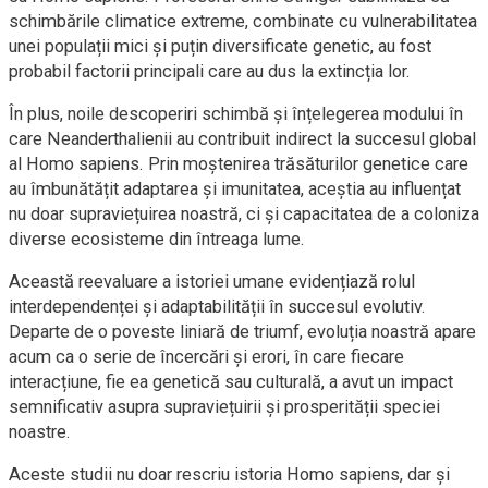
schimbările climatice extreme, combinate cu vulnerabilitatea
unei populații mici și puțin diversificate genetic, au fost
probabil factorii principali care au dus la extincția lor.
În plus, noile descoperiri schimbă și înțelegerea modului în
care Neanderthalienii au contribuit indirect la succesul global
al Homo sapiens. Prin moștenirea trăsăturilor genetice care
au îmbunătățit adaptarea și imunitatea, aceștia au influențat
nu doar supraviețuirea noastră, ci și capacitatea de a coloniza
diverse ecosisteme din întreaga lume.
Această reevaluare a istoriei umane evidențiază rolul
interdependenței și adaptabilității în succesul evolutiv.
Departe de o poveste liniară de triumf, evoluția noastră apare
acum ca o serie de încercări și erori, în care fiecare
interacțiune, fie ea genetică sau culturală, a avut un impact
semnificativ asupra supraviețuirii și prosperității speciei
noastre.
Aceste studii nu doar rescriu istoria Homo sapiens, dar și