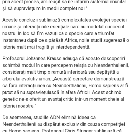
prin acest proces, am reușit să ne întărim sistemul imunitar
și să supraviețuim în medii complet noi.”
Aceste concluzii subliniază complexitatea evoluției speciei
umane și interacțiunile esențiale care au modelat succesul
nostru. În loc să fim văzuți ca o specie care a triumfat
instantaneu după ce a părăsit Africa, noile studii sugerează o
istorie mult mai fragilă și interdependentă.
Profesorul Johannes Krause adaugă că aceste descoperiri
schimbă modul în care percepem relația cu Neanderthalienii,
considerați mult timp o ramură inferioară sau depășită a
arborelui evolutiv uman. „Această cercetare demonstrează
că fără interacțiunea cu Neanderthalienii, Homo sapiens ar fi
putut să nu supraviețuiască în afara Africii. Acest schimb
genetic ne-a oferit un avantaj critic într-un moment cheie al
istoriei noastre.”
De asemenea, studiile ADN elimină ideea că
Neanderthalienii au dispărut exclusiv din cauza competiției
cu Homo sapiens. Profesorul Chris Stringer subliniază că