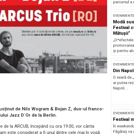
parcursul a 
EVENIMENT
Modă sust
Festival 
Mătușii”
„D*efectele
promovarea 
și pentru ab
EVENIMENT
Din Napol
O seară de „
ar putea re
Napoli...
usținut de Nils Wogram & Bojan Z, duo-ul franco-
EVENIMENT
ului Jazz D`Or de la Berlin.
Festival 
re de la ARCUB, începând cu ora 19.00, vor cânta
În weekendu
Făgăraș va a
am este considerat a fi unul dintre cele mai în vogă