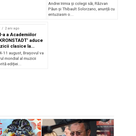
Andrei Irimia și colegii săi, Răzvan
Păun și Thibault Solorzano, anunță cu
entuziasm o...
E
2 ani ago
II-a a Academiilor
KRONSTADT’ aduce
zicii clasice la
 4-11 august, Brașovul va
ul mondial al muzicii
ită ediției...
EVENIMENTE
Weekend c
Teatru la 