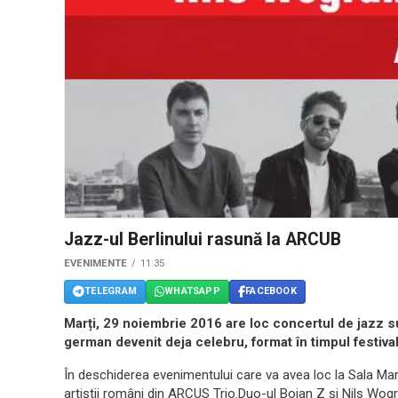
Jazz-ul Berlinului rasună la ARCUB
EVENIMENTE
11:35
TELEGRAM
WHATSAPP
FACEBOOK
Marți, 29 noiembrie 2016 are loc concertul de jazz s
german devenit deja celebru, format în timpul festival
În deschiderea evenimentului care va avea loc la Sala Ma
artiștii români din ARCUS Trio.Duo-ul Bojan Z şi Nils Wogr