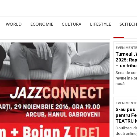
WORLD
ECONOMIE
CULTURĂ
LIFESTYLE
SCITECH
EVENIMENT
Turneul „
2025: Ra
– un tribu
și Occide
Seria de co
revine în R
nouă...
EVENIMENT
S-au pus 
pentru Fe
TEATRU 
Douăzeci de
două online