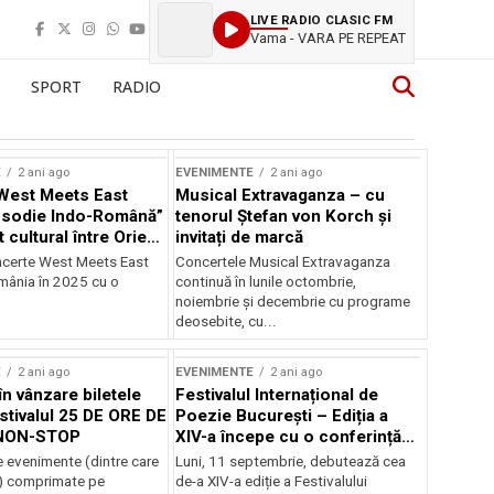
LIVE RADIO CLASIC FM
Vama - VARA PE REPEAT
SPORT
RADIO
E
2 ani ago
EVENIMENTE
2 ani ago
West Meets East
Musical Extravaganza – cu
psodie Indo-Română”
tenorul Ștefan von Korch și
t cultural între Orient
invitați de marcă
nt
ncerte West Meets East
Concertele Musical Extravaganza
omânia în 2025 cu o
continuă în lunile octombrie,
noiembrie şi decembrie cu programe
deosebite, cu...
E
2 ani ago
EVENIMENTE
2 ani ago
în vânzare biletele
Festivalul Internațional de
stivalul 25 DE ORE DE
Poezie București – Ediția a
NON-STOP
XIV-a începe cu o conferință
despre limba română
 evenimente (dintre care
Luni, 11 septembrie, debutează cea
susținută de Marco Lucchesi
) comprimate pe
de-a XIV-a ediție a Festivalului