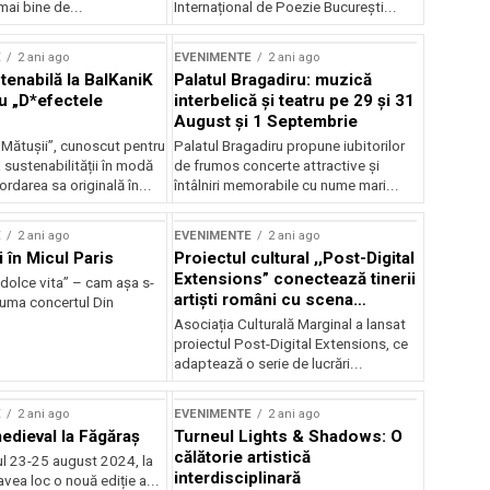
mai bine de...
Internațional de Poezie București...
E
2 ani ago
EVENIMENTE
2 ani ago
enabilă la BalKaniK
Palatul Bragadiru: muzică
cu „D*efectele
interbelică şi teatru pe 29 şi 31
August şi 1 Septembrie
 Mătușii”, cunoscut pentru
Palatul Bragadiru propune iubitorilor
sustenabilității în modă
de frumos concerte attractive şi
ordarea sa originală în...
întâlniri memorabile cu nume mari...
E
2 ani ago
EVENIMENTE
2 ani ago
i în Micul Paris
Proiectul cultural ,,Post-Digital
Extensions” conectează tinerii
dolce vita” – cam așa s-
artiști români cu scena
zuma concertul Din
internațională
Asociația Culturală Marginal a lansat
proiectul Post-Digital Extensions, ce
adaptează o serie de lucrări...
E
2 ani ago
EVENIMENTE
2 ani ago
medieval la Făgăraș
Turneul Lights & Shadows: O
călătorie artistică
l 23-25 august 2024, la
interdisciplinară
vea loc o nouă ediție a...