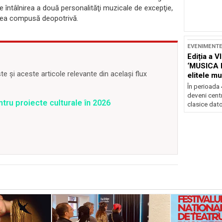
 întâlnirea a două personalităţi muzicale de excepţie,
 cea compusă deopotrivă.
EVENIMENT
Ediția a V
‘MUSICA 
 și aceste articole relevante din același flux
elitele mu
Brașov
În perioada
deveni centr
ntru proiecte culturale în 2026
clasice dator