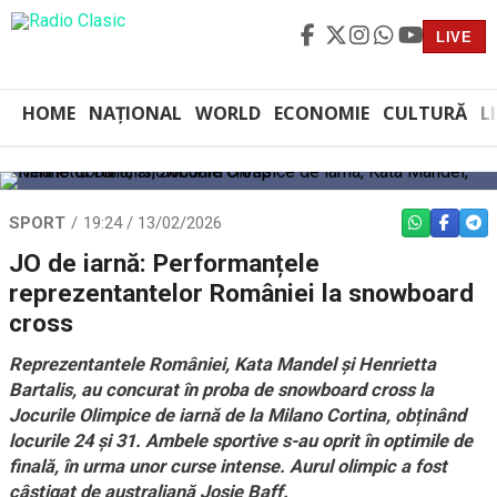
LIVE
HOME
NAȚIONAL
WORLD
ECONOMIE
CULTURĂ
L
SPORT
19:24 / 13/02/2026
WHATSAPP
FACEBO
TEL
JO de iarnă: Performanțele
reprezentantelor României la snowboard
cross
Reprezentantele României, Kata Mandel și Henrietta
Bartalis, au concurat în proba de snowboard cross la
Jocurile Olimpice de iarnă de la Milano Cortina, obținând
locurile 24 și 31. Ambele sportive s-au oprit în optimile de
finală, în urma unor curse intense. Aurul olimpic a fost
câștigat de australiană Josie Baff.