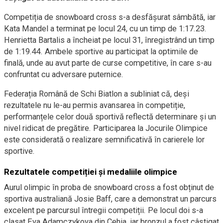
Competiția de snowboard cross s-a desfășurat sâmbătă, iar
Kata Mandel a terminat pe locul 24, cu un timp de 1:17.23.
Henrietta Bartalis a încheiat pe locul 31, înregistrând un timp
de 1:19.44. Ambele sportive au participat la optimile de
finală, unde au avut parte de curse competitive, în care s-au
confruntat cu adversare puternice.
Federația Română de Schi Biatlon a subliniat că, deși
rezultatele nu le-au permis avansarea în competiție,
performanțele celor două sportivă reflectă determinare și un
nivel ridicat de pregătire. Participarea la Jocurile Olimpice
este considerată o realizare semnificativă în carierele lor
sportive.
Rezultatele competiției și medaliile olimpice
Aurul olimpic în proba de snowboard cross a fost obținut de
sportiva australiană Josie Baff, care a demonstrat un parcurs
excelent pe parcursul întregii competiții. Pe locul doi s-a
clasat Eva Adamczykova din Cehia, iar bronzul a fost câștigat