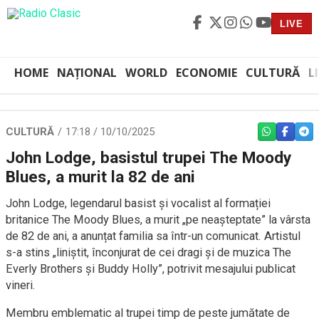
LIVE
HOME
NAȚIONAL
WORLD
ECONOMIE
CULTURĂ
L
CULTURĂ
17:18 / 10/10/2025
WHATSAPP
FACEBO
TEL
John Lodge, basistul trupei The Moody
Blues, a murit la 82 de ani
John Lodge, legendarul basist și vocalist al formației
britanice The Moody Blues, a murit „pe neașteptate” la vârsta
de 82 de ani, a anunțat familia sa într-un comunicat. Artistul
s-a stins „liniștit, înconjurat de cei dragi și de muzica The
Everly Brothers și Buddy Holly”, potrivit mesajului publicat
vineri.
Membru emblematic al trupei timp de peste jumătate de