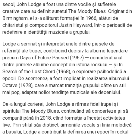
secol, John Lodge a fost una dintre vocile și sufletele
creative care au definit sunetul The Moody Blues. Originar din
Birmingham, el s-a alăturat formației în 1966, alături de
chitaristul și compozitorul Justin Hayward, într-o perioadă de
redefinire a identității muzicale a grupului.
Lodge a semnat și interpretat unele dintre piesele de
referință ale trupei, contribuind decisiv la albume legendare
precum Days of Future Passed (1967) — considerat unul
dintre primele albume concept din istoria rockului — și In
Search of the Lost Chord (1968), o explorare psihodelică a
epocii. De asemenea, a fost implicat în realizarea albumului
Octave (1978), care a marcat tranziția grupului către un stil
mai pop, adaptat noilor tendințe muzicale ale deceniului.
De-a lungul carierei, John Lodge a rămas fidel trupei și
spiritului The Moody Blues, continuând să concerteze și să
compună până în 2018, când formația a încetat activitatea
live. Prin stilul său distinct, armoniile vocale și linia melodică
a basului, Lodge a contribuit la definirea unei epoci în rockul