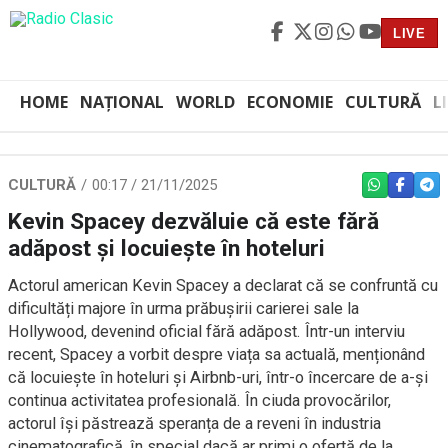
LIVE
HOME
NAȚIONAL
WORLD
ECONOMIE
CULTURĂ
L
CULTURĂ
00:17 / 21/11/2025
WHATSAPP
FACEBO
TEL
Kevin Spacey dezvăluie că este fără
adăpost și locuiește în hoteluri
Actorul american Kevin Spacey a declarat că se confruntă cu
dificultăți majore în urma prăbușirii carierei sale la
Hollywood, devenind oficial fără adăpost. Într-un interviu
recent, Spacey a vorbit despre viața sa actuală, menționând
că locuiește în hoteluri și Airbnb-uri, într-o încercare de a-și
continua activitatea profesională. În ciuda provocărilor,
actorul își păstrează speranța de a reveni în industria
cinematografică, în special dacă ar primi o ofertă de la