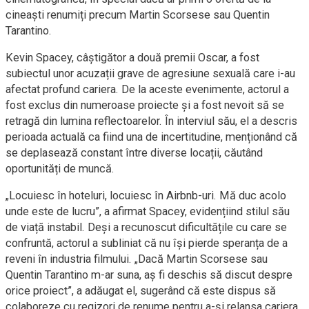
cineaști renumiți precum Martin Scorsese sau Quentin
Tarantino.
Kevin Spacey, câștigător a două premii Oscar, a fost
subiectul unor acuzații grave de agresiune sexuală care i-au
afectat profund cariera. De la aceste evenimente, actorul a
fost exclus din numeroase proiecte și a fost nevoit să se
retragă din lumina reflectoarelor. În interviul său, el a descris
perioada actuală ca fiind una de incertitudine, menționând că
se deplasează constant între diverse locații, căutând
oportunități de muncă.
„Locuiesc în hoteluri, locuiesc în Airbnb-uri. Mă duc acolo
unde este de lucru”, a afirmat Spacey, evidențiind stilul său
de viață instabil. Deși a recunoscut dificultățile cu care se
confruntă, actorul a subliniat că nu își pierde speranța de a
reveni în industria filmului. „Dacă Martin Scorsese sau
Quentin Tarantino m-ar suna, aș fi deschis să discut despre
orice proiect”, a adăugat el, sugerând că este dispus să
colaboreze cu regizori de renume pentru a-și relansa cariera.