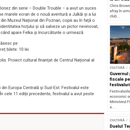
Chris Brown
polonez din serie – Double Trouble – a avut un suces
afray în urma
 pe marele ecran de o nouă aventură a Julkăi și a lui
club...
e din Muzeul Național din Poznan, copiii au în față o
entitatea hoțului și să salveze un pictor nevinovat,
 când apare Felka și încurcăturile o urmează.
 găsesc pe
Pre
ț bilete
: 10 lei.
s. Proiect cultural finanțat de Centrul Național al
CULTURĂ
Guvernul 
fiscale pe
festivalur
 din Europa Centrală și Sud-Est. Festivalul este
Festivaluril
cele 11 ediții precedente, festivalul a avut peste
economic su
Ministerul F
a...
CULTURĂ
Duelul Te