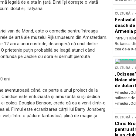
mă legală de a sta în țară, Binti își dorește o viață
Concursu
cum idolul ei, Tatyana.
CULTURĂ
Festivalu
deschide 
ariei van de Mond, este o comedie pentru întreaga
Armenia pr
patrimoniu
 operele de artă ale muzelui Rijksmuseum din Amsterdam.
Intre 31 iul
august, l
 de 12 ani a unui custode
,
descoperă că unul dintre
Botanica di
Bucuresti
cea de-a X-a
 O prietenie puțin probabilă se leagă atunci când
confundă pe Jackie cu sora ei demult pierdută.
CULTURĂ
„Odiseea”
10
ani
Nolan ati
de dolari 
e aventuroasă când, ca parte a unui proiect de la
Filmului „Od
ă. Candice este entuziastă și amuzantă și își dedică
milioane de 
ul ei coleg, Douglas Benson, crede că ea a venit dintr-o
Filmului „Od
ea ei. Filmul este ecranizarea cărții lui Barry Jonsberg
e vieții între o pădure fantastică, plină de magie și
CULTURĂ
Chris Bro
pentru afr
la un clu