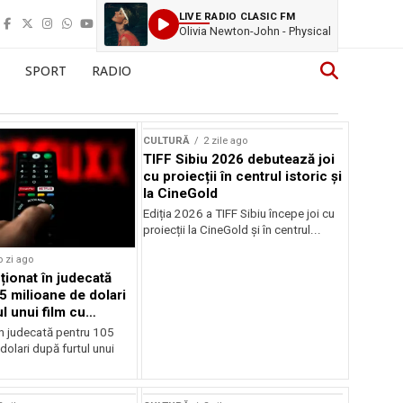
LIVE RADIO CLASIC FM
Olivia Newton-John - Physical
SPORT
RADIO
CULTURĂ
2 zile ago
TIFF Sibiu 2026 debutează joi
cu proiecții în centrul istoric și
la CineGold
Ediția 2026 a TIFF Sibiu începe joi cu
proiecții la CineGold și în centrul...
o zi ago
cționat în judecată
5 milioane de dolari
l unui film cu
Cage
în judecată pentru 105
dolari după furtul unui