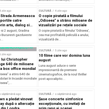
lui Enescu 2026
4 zile ago
CULTURĂ
4 zile ago
l Strada Armeneasca
O copie piratată a filmului
portile catre
„Odiseea” a strâns milioane de
in arta, dialog si
vizualizări pe rețele sociale
, intre 31 iulie si 2
ie si 2 august, Gradina
O copie piratată a filmului 'Odiseea',
a Gradina Botanica din
n Bucuresti gazduieste
cea mai profitabilă peliculă a anului,
...
vizualizată de...
CULTURĂ
5 zile ago
5 zile ago
10 filme care vor domina luna
 lui Christopher
august
nge 640 de milioane
Luna august aduce o serie
la box office mondial
impresionantă de premiere
iseea” a atins 640 de
cinematografice, de la noul thriller
dolari în încasări mondiale
post-apocaliptic...
iseea”,...
o săptămână ago
CULTURĂ
o săptămână ago
wn a pledat vinovat
Șase concerte simfonice
ay după o altercație
excepționale, cu invitați de
b din Londra
prim rang ai scenei