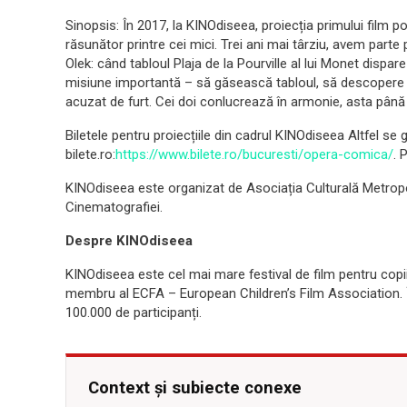
Sinopsis: În 2017, la KINOdiseea, proiecția primului film 
răsunător printre cei mici. Trei ani mai târziu, avem parte
Olek: când tabloul Plaja de la Pourville al lui Monet dispar
misiune importantă – să găsească tabloul, să descopere id
acuzat de furt. Cei doi conlucrează în armonie, asta până
Biletele pentru proiecțiile din cadrul KINOdiseea Altfel se
bilete.ro
:
https://www.bilete.ro/bucuresti/opera-comica/
. 
KINOdiseea este organizat de Asociația Culturală Metropoli
Cinematografiei.
Despre KINOdiseea
KINOdiseea este cel mai mare festival de film pentru copii
membru al ECFA – European Children’s Film Association. În 
100.000 de participanți.
Context și subiecte conexe