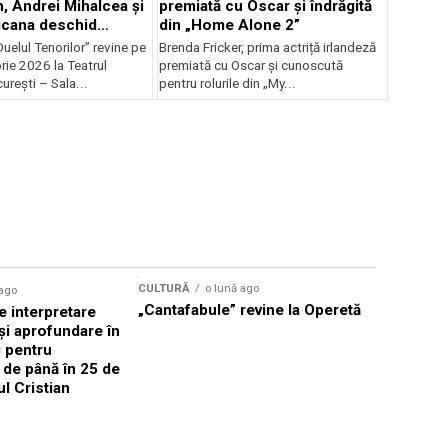
, Andrei Mihalcea și
premiată cu Oscar și îndrăgită
icana deschid
din „Home Alone 2”
 Musical
uelul Tenorilor” revine pe
Brenda Fricker, prima actriță irlandeză
nza la TNB
ie 2026 la Teatrul
premiată cu Oscar și cunoscută
urești – Sala...
pentru rolurile din „My...
CULTURĂ
o lună ago
 ago
CULTURĂ
„Cantafabule” revine la Operetă
 interpretare
Athenaeu
și aprofundare în
2026 Laur
i pentru
Grammy, C
i de până în 25 de
reuni sub
ul Cristian
Română de
Janoska î
pe 20 iuni