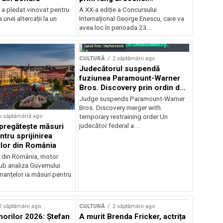
internaționale și ansambluri
 a pledat vinovat pentru
A XX-a ediție a Concursului
orchestrale românești de
 unei altercații la un
Internațional George Enescu, care va
prestigiu, în programul
avea loc în perioada 23...
Concursului Enescu 2026
Sursă foto: Shutterstock
CULTURĂ
2 săptămâni ago
Judecătorul suspendă
fuziunea Paramount-Warner
Bros. Discovery prin ordin de
restricție temporară
Judge suspends Paramount-Warner
Bros. Discovery merger with
o săptămână ago
temporary restraining order Un
pregătește măsuri
judecător federal a...
ntru sprijinirea
ilor din România
e din România, motor
b analiza Guvernului
inanțelor ia măsuri pentru
2 săptămâni ago
CULTURĂ
2 săptămâni ago
norilor 2026: Ștefan
A murit Brenda Fricker, actrița