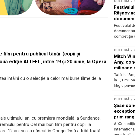
CULTURĂ
Festivalul
Râşnov a
documenta
premieră
Festivalul d
documentare
competiţie F
CULTURĂ
 film pentru publicul tânăr (copii și
Mitch Win
nou
ă ediţie ALTFEL, între 19 și 20 iunie, la Opera
Amy, cond
milioane 
litigiu pie
Tatăl lui A
tea întâlni cu o selecţie a celor mai bune filme de la
la 1,1 milio
litigiu privin
CULTURĂ
Șase con
excepționa
prim rang
i ale ultimului an, cu premiera mondială la Sundance,
internați
A XX-a ediți
premiului pentru Cel mai bun film pentru copii la
orchestra
Internaționa
 are 12 ani și s-a născut în Congo, însă a trăit toată
prestigiu
avea loc în 