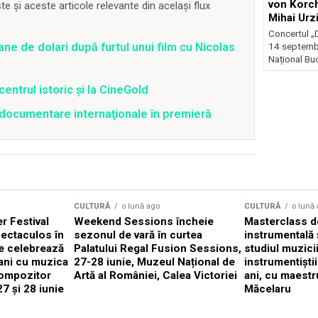
von Korch
 și aceste articole relevante din același flux
Mihai Urz
stagiunea
Concertul „D
Extravaga
ane de dolari după furtul unui film cu Nicolas
14 septembr
Național Buc
centrul istoric și la CineGold
4 documentare internaţionale în premieră
CULTURĂ
o lună ago
CULTURĂ
o lună
 Festival
Weekend Sessions încheie
Masterclass de
ectaculos în
sezonul de vară în curtea
instrumentală 
e celebrează
Palatului Regal Fusion Sessions,
studiul muzici
ani cu muzica
27-28 iunie, Muzeul Național de
instrumentiști
compozitor
Artă al României, Calea Victoriei
ani, cu maestr
7 și 28 iunie
Măcelaru