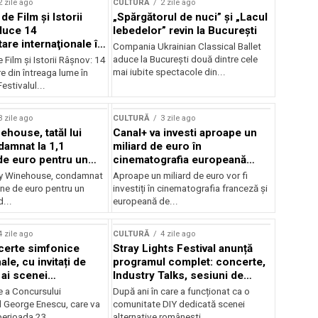
2 zile ago
CULTURĂ
2 zile ago
 de Film şi Istorii
„Spărgătorul de nuci” și „Lacul
duce 14
lebedelor” revin la București
re internaţionale în
Compania Ukrainian Classical Ballet
aduce la București două dintre cele
e Film şi Istorii Râşnov: 14
mai iubite spectacole din...
 din întreaga lume în
estivalul...
3 zile ago
CULTURĂ
3 zile ago
ehouse, tatăl lui
Canal+ va investi aproape un
amnat la 1,1
miliard de euro în
de euro pentru un
cinematografia europeană
rdut
până în 2032
my Winehouse, condamnat
Aproape un miliard de euro vor fi
ane de euro pentru un
investiți în cinematografia franceză și
d...
europeană de...
4 zile ago
CULTURĂ
4 zile ago
certe simfonice
Stray Lights Festival anunță
le, cu invitați de
programul complet: concerte,
 ai scenei
Industry Talks, sesiuni de
onale și ansambluri
audiție și noi opțiuni de
e a Concursului
După ani în care a funcționat ca o
le românești de
participare pentru public
l George Enescu, care va
comunitate DIY dedicată scenei
, în programul
perioada 23...
alternative românești,...