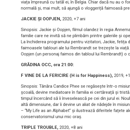
viața împreună cu tatăl ei, în Belgia. Chiar dacă nu au o for
normală și, mai mult, să ajungă o vloggeriță faimoasă pre
JACKIE ȘI OOPJEN
,
2020, +7 ani
Sinopsis: Jackie și Oopjen, filmul olandez în regia Annem
familie care ne invită să ne plimbăm printre galeriile și
La închiderea programului pentru vizitatori, Jackie, fetița
faimoasele tablouri ale lui Rembrandt se trezește la viață.
Oopjen (un personaj faimos din tabloul lui Rembrandt) o 
GRĂDIN
A OCC, ora 21
:00
:
F VINE DE LA FERICIRE (H is for Happiness)
,
2019, +
Sinopsis: Tânăra Candice Phee se regăsește într-o misiun
școală, devine mediatoare în familia ei certăreață și trist
timpul încercând să îi înveselească pe cei din jurul ei. No
altă dimensiune, dar îi devine un aliat de nădejde în misiun
– “My Life as an Alphabet” și ilustrează diferitele fațete al
conservatorismul unui mic oraș.
TRIPLE TROUBLE
,
2020, +8 ani