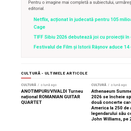
Pentru o imagine mai completă a subiectului, urmărește
editorial.
Netflix, acționat în judecată pentru 105 milio
Cage
TIFF Sibiu 2026 debutează joi cu proiecții în 
Festivalul de Film şi Istorii Râşnov aduce 1
CULTURĂ - ULTIMELE ARTICOLE
CULTURĂ
o lună ago
CULTURĂ
o lună ago
ANOTIMPURI/VIVALDI Turneu
Athenaeum Summer
național ROMANIAN GUITAR
2026 se încheie sp
QUARTET
două concerte car
America la 250 de 
legendarului său 
John Williams, pe 2