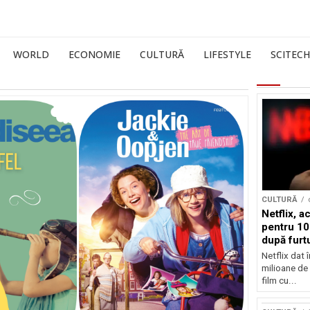
WORLD
ECONOMIE
CULTURĂ
LIFESTYLE
SCITECH
CULTURĂ
Netflix, a
pentru 10
după furtu
Nicolas 
Netflix dat 
milioane de 
film cu...