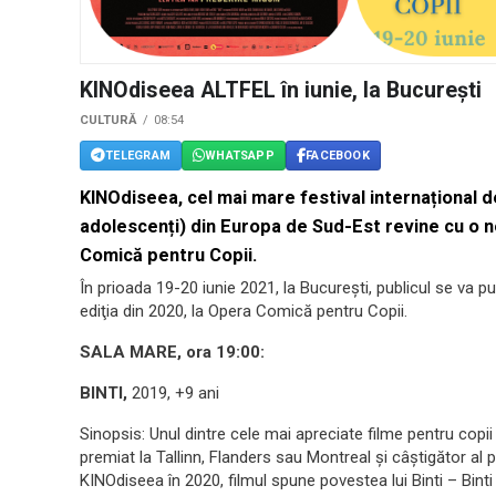
KINOdiseea ALTFEL în iunie, la Bucureşti
CULTURĂ
08:54
TELEGRAM
WHATSAPP
FACEBOOK
KINOdiseea, cel mai mare festival internațional de
adolescenți) din Europa de Sud-Est revine cu o 
Comică pentru Copii.
În prioada 19-20 iunie 2021, la Bucureşti, publicul se va pu
ediţia din 2020, la Opera Comică pentru Copii.
SALA MARE, ora 19:00:
BINTI,
2019, +9 ani
Sinopsis: Unul dintre cele mai apreciate filme pentru copi
premiat la Tallinn, Flanders sau Montreal și câștigător al 
KINOdiseea în 2020, filmul spune povestea lui Binti – Binti