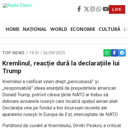
LIVE
HOME
NAȚIONAL
WORLD
ECONOMIE
CULTURĂ
L
TOP NEWS
19:51 / 26/09/2025
WHATSAPP
FACEBO
TEL
Kremlinul, reacție dură la declarațiile lui
Trump
Kremlinul a calificat vineri drept „periculoasă” și
„iresponsabilă” ideea enunțată de președintele american
Donald Trump, potrivit căreia țările NATO ar trebui să
doboare avioanele rusești care încalcă spațiul aerian aliat.
Declarația vine pe fondul a trei incursiuni recente ale
aparatelor rusești în Europa de Est, interceptate de NATO.
Purtătorul de cuvânt al Kremlinului, Dmitri Peskov, a criticat