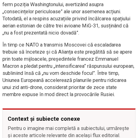
ferm poziția Washingtonului, avertizând asupra
„consecințelor periculoase” ale unor asemenea acțiuni.
Totodată, el a respins acuzațiile privind încălcarea spațiului
aerian estonian de către trei avioane MiG-31, susținând că
„nu a fost prezentată nicio dovadă”.
În timp ce NATO a transmis Moscovei că escaladarea
trebuie să înceteze și că Alianța este pregătită să se apere
prin toate mijloacele, președintele francez Emmanuel
Macron a pledat pentru „intensificarea” răspunsului european,
subliniind însă că „nu vom deschide focul”. Între timp,
Uniunea Europeană accelerează planurile pentru ridicarea
unui zid anti-drone, considerat prioritar de zece state
membre expuse în mod direct la provocările Rusiei.
Context și subiecte conexe
Pentru o imagine mai completă a subiectului, urmărește
și aceste articole relevante din același flux editorial.