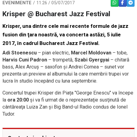
EVENIMENTE
11:26 / 05/07/2017
WHATSAPP
FACEBO
TEL
Krisper @ Bucharest Jazz Festival
Krisper, una dintre cele mai recente formule de jazz
fusion din ţara noastră, va concerta astăzi, 5 iulie
2017, în cadrul Bucharest Jazz Festival.
Adi Stoenescu
– pian electric,
Marcel Moldovan
– tobe,
Harvis Cuni Padron
– trompetă,
Szabi Gyergyai
– chitară
bass, Alex Arcuș – saxofon şi Andrei Cornea – sunet vor
prezenta un preview al albumului la care membrii trupei vor
lucra în studio începând cu luna septembrie.
Concertul trupei Krisper din Piața "George Enescu" va începe
la
ora 20:00
şi va fi urmat de o reprezentaţie susţinută de
cântăreaţa Luiza Zan şi Big Band-ul Radio condus de Ionel
Tudor.