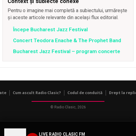
Context și subiecte conexe
Pentru o imagine mai completă a subiectului, urmărește
și aceste articole relevante din același flux editorial.
Începe Bucharest Jazz Festival
Concert Teodora Enache & The Prophet Band
Bucharest Jazz Festival – program concerte
tate
Cum ascult Radio Clasic?
Codul de conduită
Drept la repli
© Radio Clasic, 2026
LIVE RADIO CLASIC FM