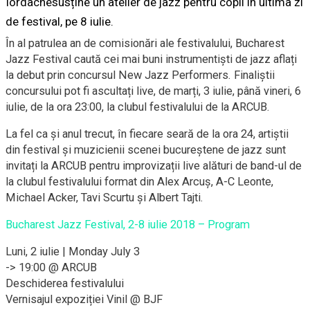
Iordachesusține un atelier de jazz pentru copii în ultima zi
de festival, pe 8 iulie.
În al patrulea an de comisionări ale festivalului, Bucharest
Jazz Festival caută cei mai buni instrumentiști de jazz aflați
la debut prin concursul New Jazz Performers. Finaliștii
concursului pot fi ascultați live, de marți, 3 iulie, până vineri, 6
iulie, de la ora 23:00, la clubul festivalului de la ARCUB.
La fel ca și anul trecut, în fiecare seară de la ora 24, artiștii
din festival și muzicienii scenei bucureștene de jazz sunt
invitați la ARCUB pentru improvizații live alături de band-ul de
la clubul festivalului format din Alex Arcuș, A-C Leonte,
Michael Acker, Tavi Scurtu și Albert Tajti.
Bucharest Jazz Festival, 2-8 iulie 2018 – Program
Luni, 2 iulie | Monday July 3
-> 19:00 @ ARCUB
Deschiderea festivalului
Vernisajul expoziției Vinil @ BJF