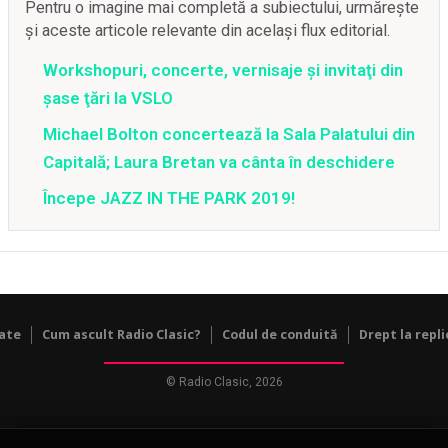
Pentru o imagine mai completă a subiectului, urmărește
și aceste articole relevante din același flux editorial.
Workshopuri, concerte, vernisaje şi invitaţi din
şase ţări la VSLO
Michael Bolton concertează la Sala Palatului din
Capitală; Laura Bretan va cânta în deschidere
Începe JAZZ IN THE PARK 2019!
tate
Cum ascult Radio Clasic?
Codul de conduită
Drept la repli
© Radio Clasic, 2026