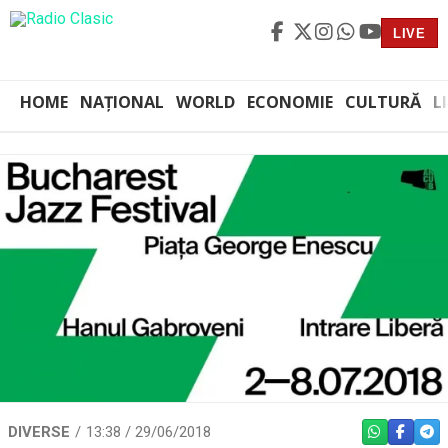
LIVE
HOME
NAȚIONAL
WORLD
ECONOMIE
CULTURĂ
L
DIVERSE
13:38 / 29/06/2018
WHATSAPP
FACEBO
TEL