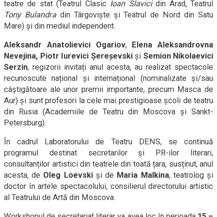
teatre de stat (Teatrul Clasic
Ioan Slavici
din Arad, Teatrul
Tony Bulandra
din Târgoviște și Teatrul de Nord din Satu
Mare) și din mediul independent.
Aleksandr Anatolievici Ogariov
,
Elena Aleksandrovna
Nevejina, Piotr Iurevici Șereșevski
și
Semion Nikolaevici
Serzin
, regizorii invitați anul acesta, au realizat spectacole
recunoscute național și internațional (nominalizate și/sau
câștigătoare ale unor premii importante, precum Masca de
Aur) și sunt profesori la cele mai prestigioase școli de teatru
din Rusia (Academiile de Teatru din Moscova și Sankt-
Petersburg).
În cadrul Laboratorului de Teatru DENS, se continuă
programul destinat secretarilor și PR-ilor literari,
consultanților artistici din teatrele din toată țara, susținut, anul
acesta, de
Oleg Loevski
și de
Maria Malkina
,
teatrolog și
doctor în artele spectacolului, consilierul directorului artistic
al Teatrului de Artă din Moscova.
Workshopul de secretariat literar va avea loc în perioada
15 –