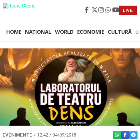
LIVE
HOME
NAȚIONAL
WORLD
ECONOMIE
CULTURĂ
L
EVENIMENTE
12:42 / 04/09/2018
WHATSAPP
FACEBO
TEL