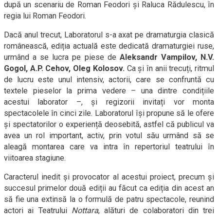
după un scenariu de Roman Feodori și Raluca Rădulescu, în
regia lui Roman Feodori.
Dacă anul trecut, Laboratorul s-a axat pe dramaturgia clasică
românească, ediția actuală este dedicată dramaturgiei ruse,
urmând a se lucra pe piese de
Aleksandr Vampilov, N.V.
Gogol, A.P. Cehov, Oleg Kolosov.
Ca și în anii trecuți, ritmul
de lucru este unul intensiv, actorii, care se confruntă cu
textele pieselor la prima vedere – una dintre condițiile
acestui laborator –, și regizorii invitați vor monta
spectacolele în cinci zile. Laboratorul își propune să le ofere
și spectatorilor o experiență deosebită, astfel că publicul va
avea un rol important, activ, prin votul său urmând să se
aleagă montarea care va intra în repertoriul teatrului în
viitoarea stagiune.
Caracterul inedit și provocator al acestui proiect, precum și
succesul primelor două ediții au făcut ca ediția din acest an
să fie una extinsă la o formulă de patru spectacole, reunind
actori ai Teatrului
Nottara
, alături de colaboratori din trei