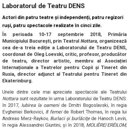
Laboratorul de Teatru DENS
Actori din patru teatre și independenți, patru regizori
ruși, patru spectacole realizate în cinci zile.
În perioada 10-17 septembrie 2018, Primăria
Municipiului București, prin Teatrul
Nottara
, organizează
cea de-a treia ediție a Laboratorului de Teatru DENS,
coordonat de
Oleg Loevski
, critic, profesor, producător
de teatru, director artistic
,
membru al Asociației
Internaționale a Teatrelor pentru Copii și Tineret din
Rusia,
director adjunct al Teatrului pentru Tineret din
Ekaterinburg.
Unele dintre cele mai apreciate spectacole ale Teatrului
Nottara
sunt rezultate în urma Laboratorului de Teatru DENS:
în 2017,
Iubirea la oameni
de Dmitri Bogoslavski, în regia
Evgheniei Berkovici,
8 femei
de Robert Thomas, în regia lui
Andreas Merz-Raykov,
Burlaci şi burlăciţe
de Hanoch Levin,
în regia Alessandrei Giuntini, și în 2018,
MOLIÈRE
/
ERÉILOM
,