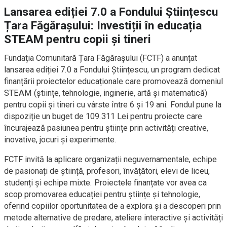
Lansarea ediției 7.0 a Fondului Științescu
Țara Făgărașului: Investiții în educația
STEAM pentru copii și tineri
Fundația Comunitară Țara Făgărașului (FCTF) a anunțat
lansarea ediției 7.0 a Fondului Științescu, un program dedicat
finanțării proiectelor educaționale care promovează domeniul
STEAM (științe, tehnologie, inginerie, artă și matematică)
pentru copii și tineri cu vârste între 6 și 19 ani. Fondul pune la
dispoziție un buget de 109.311 Lei pentru proiecte care
încurajează pasiunea pentru științe prin activități creative,
inovative, jocuri și experimente.
FCTF invită la aplicare organizații neguvernamentale, echipe
de pasionați de știință, profesori, învățători, elevi de liceu,
studenți și echipe mixte. Proiectele finanțate vor avea ca
scop promovarea educației pentru științe și tehnologie,
oferind copiilor oportunitatea de a explora și a descoperi prin
metode alternative de predare, ateliere interactive și activități