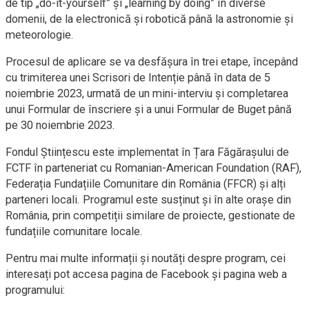
de tip „do-it-yourself” și „learning by doing” în diverse
domenii, de la electronică și robotică până la astronomie și
meteorologie.
Procesul de aplicare se va desfășura în trei etape, începând
cu trimiterea unei Scrisori de Intenție până în data de 5
noiembrie 2023, urmată de un mini-interviu și completarea
unui Formular de înscriere și a unui Formular de Buget până
pe 30 noiembrie 2023.
Fondul Științescu este implementat în Țara Făgărașului de
FCTF în parteneriat cu Romanian-American Foundation (RAF),
Federația Fundațiile Comunitare din România (FFCR) și alți
parteneri locali. Programul este susținut și în alte orașe din
România, prin competiții similare de proiecte, gestionate de
fundațiile comunitare locale.
Pentru mai multe informații și noutăți despre program, cei
interesați pot accesa pagina de Facebook și pagina web a
programului: