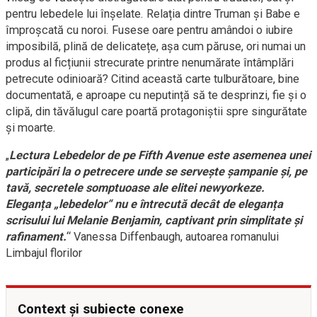
pentru lebedele lui înșelate. Relația dintre Truman și Babe e
împroșcată cu noroi. Fusese oare pentru amândoi o iubire
imposibilă, plină de delicatețe, așa cum păruse, ori numai un
produs al ficțiunii strecurate printre nenumărate întâmplări
petrecute odinioară? Citind această carte tulburătoare, bine
documentată, e aproape cu neputință să te desprinzi, fie și o
clipă, din tăvălugul care poartă protagoniștii spre singurătate
și moarte.
„
Lectura Lebedelor de pe Fifth Avenue este asemenea unei
participări la o petrecere unde se servește șampanie și, pe
tavă, secretele somptuoase ale elitei newyorkeze.
Eleganța „lebedelor“ nu e întrecută decât de eleganța
scrisului lui Melanie Benjamin, captivant prin simplitate și
rafinament.
“ Vanessa Diffenbaugh, autoarea romanului
Limbajul florilor
Context și subiecte conexe