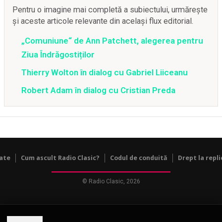
Pentru o imagine mai completă a subiectului, urmărește
și aceste articole relevante din același flux editorial.
„Comuniune“ de Ann Patchett, alegerea pentru
Ziua Îndrăgostiților
Thierry Wolton în dialog cu Gabriel Liiceanu
Robert Adam în dialog cu Cristian Preda
tate
Cum ascult Radio Clasic?
Codul de conduită
Drept la repli
© Radio Clasic, 2026