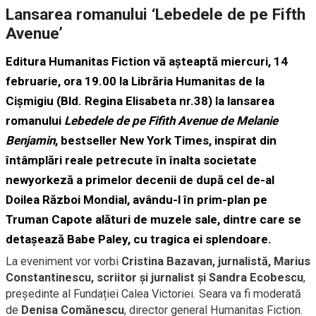
Lansarea romanului ‘Lebedele de pe Fifth
Avenue’
Editura Humanitas Fiction vă așteaptă miercuri, 14
februarie, ora 19.00 la Librăria Humanitas de la
Cișmigiu (Bld. Regina Elisabeta nr.38) la lansarea
romanului
Lebedele de pe Fifith Avenue de Melanie
Benjamin
, bestseller New York Times, inspirat din
întâmplări reale petrecute în înalta societate
newyorkeză a primelor decenii de după cel de-al
Doilea Război Mondial, avându-l în prim-plan pe
Truman Capote alături de muzele sale, dintre care se
detașează Babe Paley, cu tragica ei splendoare.
La eveniment vor vorbi
Cristina Bazavan, jurnalistă, Marius
Constantinescu, scriitor și jurnalist și Sandra Ecobescu
,
președinte al Fundației Calea Victoriei. Seara va fi moderată
de
Denisa Comănescu
, director general Humanitas Fiction.