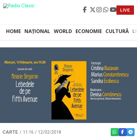
LIVE
HOME
NAȚIONAL
WORLD
ECONOMIE
CULTURĂ
L
CARTE
11:16 / 12/02/2018
WHATSAPP
FACEBO
TEL