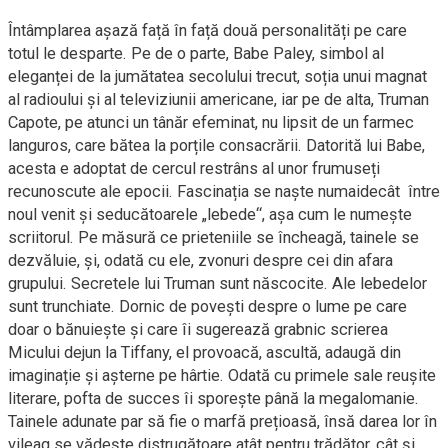
Întâmplarea așază față în față două personalități pe care
totul le desparte. Pe de o parte, Babe Paley, simbol al
eleganței de la jumătatea secolului trecut, soția unui magnat
al radioului și al televiziunii americane, iar pe de alta, Truman
Capote, pe atunci un tânăr efeminat, nu lipsit de un farmec
languros, care bătea la porțile consacrării. Datorită lui Babe,
acesta e adoptat de cercul restrâns al unor frumuseți
recunoscute ale epocii. Fascinația se naște numaidecât între
noul venit și seducătoarele „lebede“, așa cum le numește
scriitorul. Pe măsură ce prieteniile se încheagă, tainele se
dezvăluie, și, odată cu ele, zvonuri despre cei din afara
grupului. Secretele lui Truman sunt născocite. Ale lebedelor
sunt trunchiate. Dornic de povești despre o lume pe care
doar o bănuiește și care îi sugerează grabnic scrierea
Micului dejun la Tiffany, el provoacă, ascultă, adaugă din
imaginație și așterne pe hârtie. Odată cu primele sale reușite
literare, pofta de succes îi sporește până la megalomanie.
Tainele adunate par să fie o marfă prețioasă, însă darea lor în
vileag se vădește distrugătoare atât pentru trădător, cât și