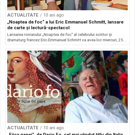
ACTUALITATE
10 ani ago
„Noaptea de foc“ a lui Eric Emmanuel Schmitt, lansare
de carte şi lectură-spectacol
Lansarea romanului „Noaptea de foc“ al celebrului scriitor şi
dramaturg francez Eric-Emmanuel Schmitt va avea loc miercuri, 25...
ACTUALITATE
10 ani ago
„Fiica papei“, de Dario Fo, cel mai vândut titlu din Italia