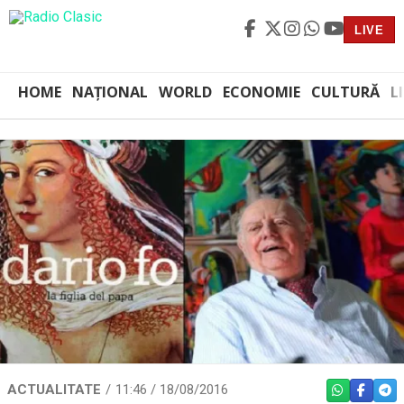
LIVE
HOME
NAȚIONAL
WORLD
ECONOMIE
CULTURĂ
L
ACTUALITATE
11:46 / 18/08/2016
WHATSAPP
FACEBO
TEL