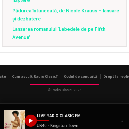
naștere
Pădurea întunecată, de Nicole Krauss – lansare
și dezbatere
Lansarea romanului ‘Lebedele de pe Fifth
Avenue’
tate
Cum ascult Radio Clasic?
Codul de conduită
Drept la repli
© Radio Clasic, 2026
LIVE RADIO CLASIC FM
↓
UB40 - Kingston Town