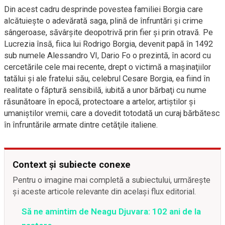
Din acest cadru desprinde povestea familiei Borgia care
alcătuieşte o adevărată saga, plină de înfruntări şi crime
sângeroase, săvârşite deopotrivă prin fier şi prin otravă. Pe
Lucrezia însă, fiica lui Rodrigo Borgia, devenit papă în 1492
sub numele Alessandro VI, Dario Fo o prezintă, în acord cu
cercetările cele mai recente, drept o victimă a maşinaţiilor
tatălui şi ale fratelui său, celebrul Cesare Borgia, ea fiind în
realitate o făptură sensibilă, iubită a unor bărbaţi cu nume
răsunătoare în epocă, protectoare a artelor, artiştilor şi
umaniştilor vremii, care a dovedit totodată un curaj bărbătesc
în înfruntările armate dintre cetăţile italiene.
Context și subiecte conexe
Pentru o imagine mai completă a subiectului, urmărește
și aceste articole relevante din același flux editorial.
Să ne amintim de Neagu Djuvara: 102 ani de la