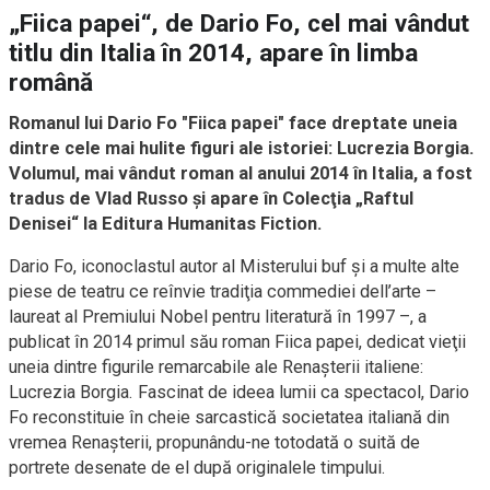
„Fiica papei“, de Dario Fo, cel mai vândut
titlu din Italia în 2014, apare în limba
română
Romanul lui Dario Fo "Fiica papei" face dreptate uneia
dintre cele mai hulite figuri ale istoriei: Lucrezia Borgia.
Volumul, mai vândut roman al anului 2014 în Italia, a fost
tradus de Vlad Russo şi apare în Colecţia „Raftul
Denisei“ la Editura Humanitas Fiction.
Dario Fo, iconoclastul autor al Misterului buf şi a multe alte
piese de teatru ce reînvie tradiţia commediei dell’arte –
laureat al Premiului Nobel pentru literatură în 1997 –, a
publicat în 2014 primul său roman Fiica papei, dedicat vieţii
uneia dintre figurile remarcabile ale Renaşterii italiene:
Lucrezia Borgia. Fascinat de ideea lumii ca spectacol, Dario
Fo reconstituie în cheie sarcastică societatea italiană din
vremea Renaşterii, propunându-ne totodată o suită de
portrete desenate de el după originalele timpului.