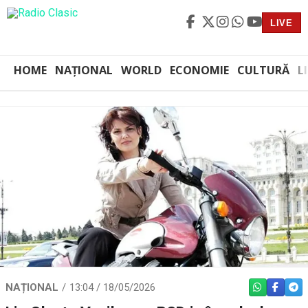
LIVE
HOME
NAȚIONAL
WORLD
ECONOMIE
CULTURĂ
L
NAȚIONAL
13:04 / 18/05/2026
WHATSAPP
FACEBO
TEL