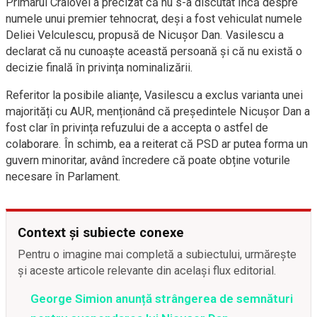
Primarul Craiovei a precizat că nu s-a discutat încă despre
numele unui premier tehnocrat, deși a fost vehiculat numele
Deliei Velculescu, propusă de Nicușor Dan. Vasilescu a
declarat că nu cunoaște această persoană și că nu există o
decizie finală în privința nominalizării.
Referitor la posibile alianțe, Vasilescu a exclus varianta unei
majorități cu AUR, menționând că președintele Nicușor Dan a
fost clar în privința refuzului de a accepta o astfel de
colaborare. În schimb, ea a reiterat că PSD ar putea forma un
guvern minoritar, având încredere că poate obține voturile
necesare în Parlament.
Context și subiecte conexe
Pentru o imagine mai completă a subiectului, urmărește
și aceste articole relevante din același flux editorial.
George Simion anunță strângerea de semnături