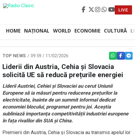
LIVE
HOME
NAȚIONAL
WORLD
ECONOMIE
CULTURĂ
L
TOP NEWS
09:59 / 11/02/2026
WHATSAPP
FACEBO
TEL
Liderii din Austria, Cehia și Slovacia
solicită UE să reducă prețurile energiei
Liderii Austriei, Cehiei și Slovaciei au cerut Uniunii
Europene să ia măsuri pentru reducerea prețurilor la
electricitate, înainte de un summit informal dedicat
economiei blocului, programat pentru joi. Aceștia
subliniază importanța competitivității industriei europene
în fața rivalilor din SUA și China.
Premierii din Austria, Cehia și Slovacia au transmis apelul lor