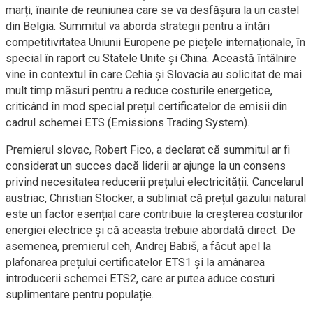
marți, înainte de reuniunea care se va desfășura la un castel
din Belgia. Summitul va aborda strategii pentru a întări
competitivitatea Uniunii Europene pe piețele internaționale, în
special în raport cu Statele Unite și China. Această întâlnire
vine în contextul în care Cehia și Slovacia au solicitat de mai
mult timp măsuri pentru a reduce costurile energetice,
criticând în mod special prețul certificatelor de emisii din
cadrul schemei ETS (Emissions Trading System).
Premierul slovac, Robert Fico, a declarat că summitul ar fi
considerat un succes dacă liderii ar ajunge la un consens
privind necesitatea reducerii prețului electricității. Cancelarul
austriac, Christian Stocker, a subliniat că prețul gazului natural
este un factor esențial care contribuie la creșterea costurilor
energiei electrice și că aceasta trebuie abordată direct. De
asemenea, premierul ceh, Andrej Babiš, a făcut apel la
plafonarea prețului certificatelor ETS1 și la amânarea
introducerii schemei ETS2, care ar putea aduce costuri
suplimentare pentru populație.