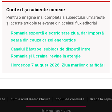
Context și subiecte conexe
Pentru o imagine mai completă a subiectului, urmărește
și aceste articole relevante din același flux editorial.
România exportă electricitate ziua, dar importă
seara din cauza crizei energetice
Canalul Bâstroe, subiect de dispută între
România și Ucraina, revine în atenție
Horoscop 7 august 2026. Ziua marilor clarificări
tate
Cum ascult Radio Clasic?
Codul de conduită
Drept la repli
© Radio Clasic, 2026