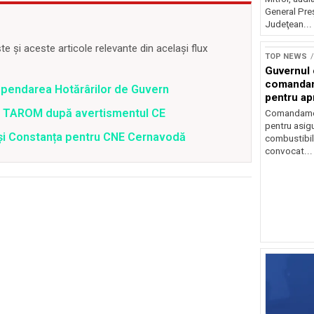
General Preş
Judeţean...
 și aceste articole relevante din același flux
TOP NEWS
Guvernul
comandam
spendarea Hotărârilor de Guvern
pentru ap
combustib
 a TAROM după avertismentul CE
Comandamen
pentru asigu
i și Constanța pentru CNE Cernavodă
combustibil
convocat...