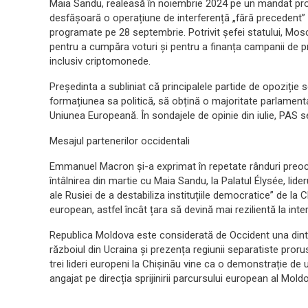
Maia Sandu, realeasă în noiembrie 2024 pe un mandat proeu
desfășoară o operațiune de interferență „fără precedent” c
programate pe 28 septembrie. Potrivit șefei statului, Mos
pentru a cumpăra voturi și pentru a finanța campanii de 
inclusiv criptomonede.
Președinta a subliniat că principalele partide de opoziție
formațiunea sa politică, să obțină o majoritate parlamenta
Uniunea Europeană. În sondajele de opinie din iulie, PAS se 
Mesajul partenerilor occidentali
Emmanuel Macron și-a exprimat în repetate rânduri preocu
întâlnirea din martie cu Maia Sandu, la Palatul Élysée, lid
ale Rusiei de a destabiliza instituțiile democratice” de la 
european, astfel încât țara să devină mai rezilientă la inte
Republica Moldova este considerată de Occident una dintre
războiul din Ucraina și prezența regiunii separatiste proru
trei lideri europeni la Chișinău vine ca o demonstrație de
angajat pe direcția sprijinirii parcursului european al Moldo