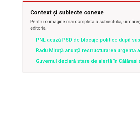
Context și subiecte conexe
Pentru o imagine mai completă a subiectului, urmărește
editorial.
PNL acuză PSD de blocaje politice după su
Radu Miruță anunță restructurarea urgentă
Guvernul declară stare de alertă în Călăraș