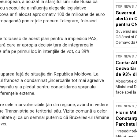
ropean, a acuzat la sfârșitul lunii iulie Rusia că
TOP NEWS
u scopul de a influența alegerile legislative
Guvernul 
cova ar fi alocat aproximativ 100 de milioane de euro
alertă în 
propagandă prin rețele precum Telegram, folosind
pentru C
Guvernul ins
Călărași și
 se folosesc de acest plan pentru a împiedica PAS,
Cernavodă G
ră care ar apropia decisiv țara de integrarea în
afla pe primul loc în intențiile de vot, cu 39%.
TOP NEWS
Cseke Atti
Dezvoltări
parea față de situația din Republica Moldova. La
de 93% d
erul francez a condamnat „încercările tot mai agresive
Absorbție d
Chișinău și a pledat pentru consolidarea sprijinului
Ministerul D
face apel la 
rferențele externe.
 cele mai vulnerabile țări din regiune, având în vedere
TOP NEWS
se Transnistria pe teritoriul său. Vizita comună a celor
Florin Mit
 unitate și ca un semnal puternic că Bruxelles-ul rămâne
Constanţa
vei.
Parchetul
Preşedintel
Mitroi, audi