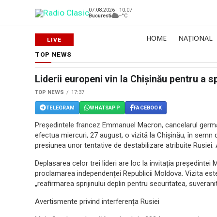
07.08.2026 | 10:07
Bucuresti
--°C
HOME
NAȚIONAL
TOP NEWS
Liderii europeni vin la Chișinău pentru a s
TOP NEWS
17:37
TELEGRAM
WHATSAPP
FACEBOOK
Președintele francez Emmanuel Macron, cancelarul germa
efectua miercuri, 27 august, o vizită la Chișinău, în semn
presiunea unor tentative de destabilizare atribuite Rusiei.
Deplasarea celor trei lideri are loc la invitația președinte
proclamarea independenței Republicii Moldova. Vizita este
„reafirmarea sprijinului deplin pentru securitatea, suveran
Avertismente privind interferența Rusiei