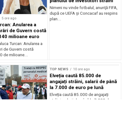
planului de investitori străini
Nimeni nu vinde fotbalul, anunţă FIFA,
după ce UEFA şi Concacaf au respins
5 ore ago
plan...
rcan: Anularea a
râri de Guvern costă
140 milioane euro
luca Turcan: Anularea a
ri de Guvern costă
 de milioane...
TOP NEWS
10 ore ago
Elveția caută 85.000 de
angajați străini, salarii de până
la 7.000 de euro pe lună
Elveția caută 85.000 de angajați
străini, salarii de până la 7.000 de
euro pe...
8 ore ago
știi Sanitas suspendă
 spitale după
veniturilor
r
i Sanitas suspendă greva