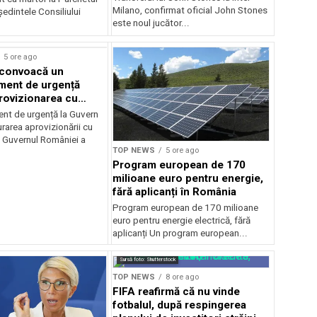
Milano, confirmat oficial John Stones
edintele Consiliului
este noul jucător...
5 ore ago
 convoacă un
ent de urgență
rovizionarea cu
il
t de urgență la Guvern
rarea aprovizionării cu
 Guvernul României a
TOP NEWS
5 ore ago
Program european de 170
milioane euro pentru energie,
fără aplicanți în România
Program european de 170 milioane
euro pentru energie electrică, fără
aplicanți Un program european...
Sursă foto: Shutterstock
TOP NEWS
8 ore ago
FIFA reafirmă că nu vinde
fotbalul, după respingerea