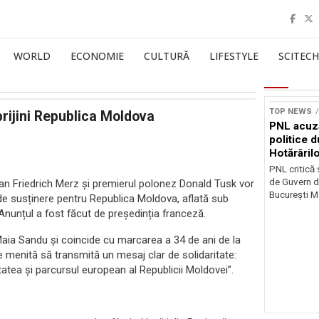
WORLD
ECONOMIE
CULTURĂ
LIFESTYLE
SCITECH
TOP NEWS
prijini Republica Moldova
PNL acuz
politice 
Hotărâril
PNL critică
de Guvern d
n Friedrich Merz și premierul polonez Donald Tusk vor
București Ma
 de susținere pentru Republica Moldova, aflată sub
 Anunțul a fost făcut de președinția franceză.
i Maia Sandu și coincide cu marcarea a 34 de ani de la
 menită să transmită un mesaj clar de solidaritate:
itatea și parcursul european al Republicii Moldovei”.