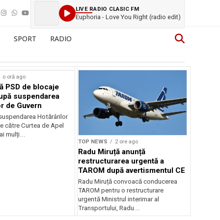
LIVE RADIO CLASIC FM
Euphoria - Love You Right (radio edit)
SPORT
RADIO
o oră ago
ă PSD de blocaje
după suspendarea
or de Guvern
 suspendarea Hotărârilor
e către Curtea de Apel
i mulți...
TOP NEWS
2 ore ago
Radu Miruță anunță
restructurarea urgentă a
TAROM după avertismentul CE
Radu Miruță convoacă conducerea
TAROM pentru o restructurare
urgentă Ministrul interimar al
Transportului, Radu...