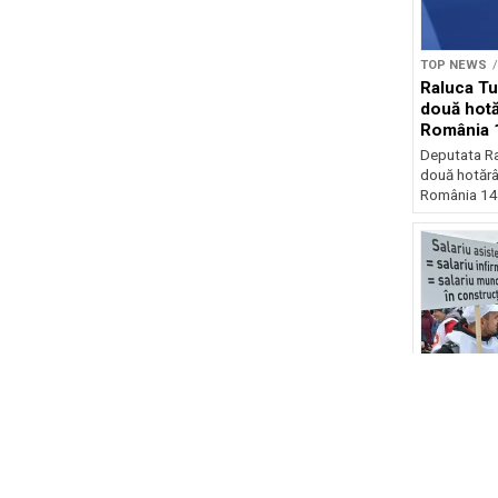
TOP NEWS
Raluca Tu
două hotă
România 
Deputata Ra
două hotărâ
România 140
TOP NEWS
Sindicali
greva din
creșterea 
angajațilo
Sindicaliști