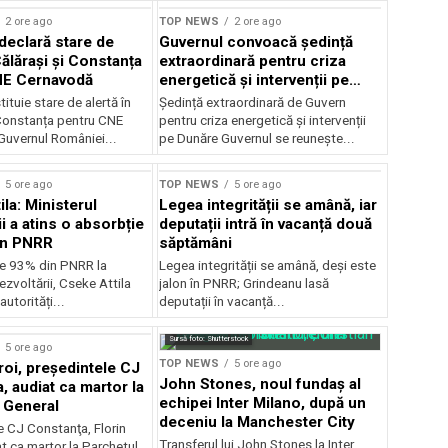
2 ore ago
TOP NEWS
2 ore ago
declară stare de
Guvernul convoacă ședință
Călărași și Constanța
extraordinară pentru criza
NE Cernavodă
energetică și intervenții pe
Dunăre
tituie stare de alertă în
Ședință extraordinară de Guvern
 Constanța pentru CNE
pentru criza energetică și intervenții
uvernul României...
pe Dunăre Guvernul se reunește...
5 ore ago
TOP NEWS
5 ore ago
la: Ministerul
Legea integrității se amână, iar
i a atins o absorbție
deputații intră în vacanță două
in PNRR
săptămâni
e 93% din PNRR la
Legea integrității se amână, deși este
ezvoltării, Cseke Attila
jalon în PNRR; Grindeanu lasă
autorități...
deputații în vacanță...
Sursă foto: Shutterstock
5 ore ago
TOP NEWS
5 ore ago
roi, preşedintele CJ
John Stones, noul fundaș al
, audiat ca martor la
echipei Inter Milano, după un
 General
deceniu la Manchester City
e CJ Constanţa, Florin
Transferul lui John Stones la Inter
at ca martor la Parchetul