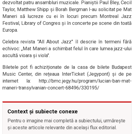
dezvoltat patru ansambluri muzicale. Pianiștii Paul Bley, Cecil
Taylor, Matthew Shipp și Borah Bergman l-au solicitat pe Mat
Maneri să lucreze cu ei în locuri precum Montreal Jazz
Festival, Library of Congres și în concerte pe scene din toată
Europa.
Celebra revista "All About Jazz" îl descrie în termeni fără
echivoc: „Mat Maneri a schimbat felul în care lumea jazz-ului
ascultă vioara și viola".
Biletele pot fi achiziționate de la casa de bilete Budapest
Music Center, din rețeaua InterTicket (Jegypont) și de pe
internet la: http://bmc.jegy.hu/program/lucian-ban-mat-
maneri-transylvanian-concert-68496/330195/
Context și subiecte conexe
Pentru o imagine mai completă a subiectului, urmărește
și aceste articole relevante din același flux editorial.