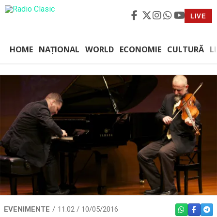
LIVE
HOME
NAȚIONAL
WORLD
ECONOMIE
CULTURĂ
L
EVENIMENTE
11:02 / 10/05/2016
WHATSAPP
FACEBO
TEL