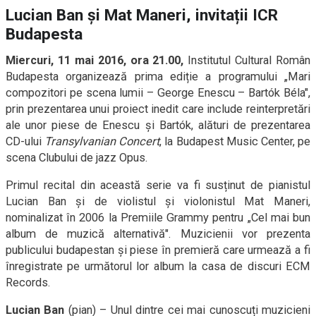
Lucian Ban şi Mat Maneri, invitații ICR
Budapesta
Miercuri, 11 mai 2016, ora 21.00,
Institutul Cultural Român
Budapesta organizează prima ediție a programului „Mari
compozitori pe scena lumii – George Enescu – Bartók Béla",
prin prezentarea unui proiect inedit care include reinterpretări
ale unor piese de Enescu și Bartók, alături de prezentarea
CD-ului
Transylvanian Concert
, la Budapest Music Center, pe
scena Clubului de jazz Opus.
Primul recital din această serie va fi susținut de pianistul
Lucian Ban și de violistul şi violonistul Mat Maneri,
nominalizat în 2006 la Premiile Grammy pentru „Cel mai bun
album de muzică alternativă". Muzicienii vor prezenta
publicului budapestan şi piese în premieră care urmează a fi
înregistrate pe următorul lor album la casa de discuri ECM
Records.
Lucian Ban
(pian) – Unul dintre cei mai cunoscuți muzicieni