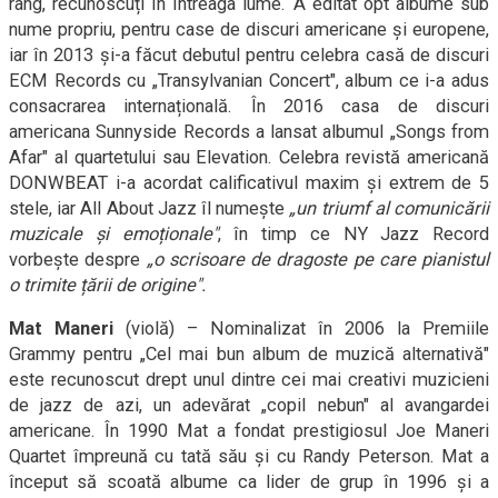
rang, recunoscuți în întreaga lume. A editat opt albume sub
nume propriu, pentru case de discuri americane și europene,
iar în 2013 și-a făcut debutul pentru celebra casă de discuri
ECM Records cu „Transylvanian Concert", album ce i-a adus
consacrarea internațională.
În 2016 casa de discuri
americana Sunnyside Records a lansat albumul „Songs from
Afar" al quartetului sau Elevation. Celebra revistă americană
DONWBEAT i-a acordat calificativul maxim și extrem de 5
stele, iar All About Jazz îl numește
„un triumf al comunicării
muzicale și emoționale"
, în timp ce NY Jazz Record
vorbește despre
„o scrisoare de dragoste pe care pianistul
o trimite țării de origine".
Mat Maneri
(violă) – Nominalizat în 2006 la Premiile
Grammy pentru „Cel mai bun album de muzică alternativă"
este recunoscut drept unul dintre cei mai creativi muzicieni
de jazz de azi, un adevărat „copil nebun" al avangardei
americane. În 1990 Mat a fondat prestigiosul Joe Maneri
Quartet împreună cu tată său și cu Randy Peterson. Mat a
început să scoată albume ca lider de grup în 1996 și a