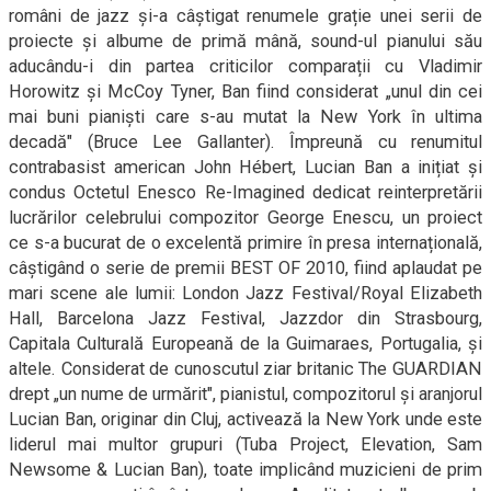
români de jazz și-a câștigat renumele grație unei serii de
proiecte și albume de primă mână, sound-ul pianului său
aducându-i din partea criticilor comparații cu Vladimir
Horowitz şi McCoy Tyner, Ban fiind considerat „unul din cei
mai buni pianiști care s-au mutat la New York în ultima
decadă" (Bruce Lee Gallanter). Împreună cu renumitul
contrabasist american John Hébert, Lucian Ban a inițiat și
condus Octetul Enesco Re-Imagined dedicat reinterpretării
lucrărilor celebrului compozitor George Enescu, un proiect
ce s-a bucurat de o excelentă primire în presa internațională,
câștigând o serie de premii BEST OF 2010, fiind aplaudat pe
mari scene ale lumii: London Jazz Festival/Royal Elizabeth
Hall, Barcelona Jazz Festival, Jazzdor din Strasbourg,
Capitala Culturală Europeană de la Guimaraes, Portugalia, și
altele. Considerat de cunoscutul ziar britanic The GUARDIAN
drept „un nume de urmărit", pianistul, compozitorul și aranjorul
Lucian Ban, originar din Cluj, activează la New York unde este
liderul mai multor grupuri (Tuba Project, Elevation, Sam
Newsome & Lucian Ban), toate implicând muzicieni de prim