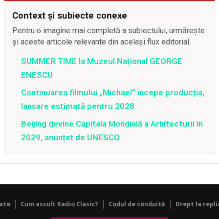
Context și subiecte conexe
Pentru o imagine mai completă a subiectului, urmărește
și aceste articole relevante din același flux editorial.
SUMMER TIME la Muzeul Național GEORGE
ENESCU
Continuarea filmului „Michael” începe producția,
lansare estimată pentru 2028
Beijing devine Capitala Mondială a Arhitecturii în
2029, anunțat de UNESCO
tate
Cum ascult Radio Clasic?
Codul de conduită
Drept la repli