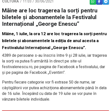
CULTURĂ
11:03 / 30/06/2021
WHATSAPP
FACEBO
TEL
Mâine are loc tragerea la sorți pentru
biletele și abonamentele la Festivalul
Internațional „George Enescu”
Mâine, 1 iulie, la ora 12 are loc tragerea la sorți pentru
biletele și abonamentele la ediția de anul acesta a
Festivalului Internațional „George Enescu”.
4389 de persoane s-au înscris între 9 și 28 iulie, iar tragerea
la sorți va putea fi urmărită în direct pe site-ul
festivalenescu.ro, pe pagina de Facebook a festivalului, dar
și pe pagina de Facebook „Eventim”.
Pentru fiecare categorie vor fi extrase 50 de nume, iar
câștigătorii vor putea achiziționa abonamentele până în data
de 16 iulie. Începând cu data de 19 iulie se vor pune în
vânzare biletele individuale.