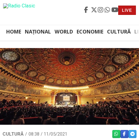
LIVE
HOME
NAȚIONAL
WORLD
ECONOMIE
CULTURĂ
L
CULTURĂ
08:38 / 11/05/2021
WHATSAPP
FACEBO
TEL