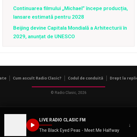
Continuarea filmului „Michael” începe producția,
lansare estimată pentru 2028
Beijing devine Capitala Mondială a Arhitecturii în
2029, anunțat de UNESCO
tate
Cum ascult Radio Clasic?
Codul de conduită
Drept la repli
© Radio Clasic, 2026
LIVE RADIO CLASIC FM
↓
The Black Eyed Peas - Meet Me Halfway