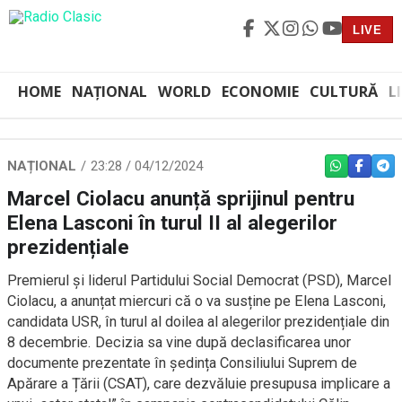
LIVE
HOME
NAȚIONAL
WORLD
ECONOMIE
CULTURĂ
L
NAȚIONAL
23:28 / 04/12/2024
WHATSAPP
FACEBO
TEL
Marcel Ciolacu anunță sprijinul pentru
Elena Lasconi în turul II al alegerilor
prezidențiale
Premierul și liderul Partidului Social Democrat (PSD), Marcel
Ciolacu, a anunțat miercuri că o va susține pe Elena Lasconi,
candidata USR, în turul al doilea al alegerilor prezidențiale din
8 decembrie. Decizia sa vine după declasificarea unor
documente prezentate în ședința Consiliului Suprem de
Apărare a Țării (CSAT), care dezvăluie presupusa implicare a