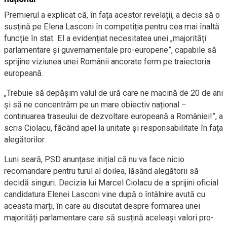
Premierul a explicat că, în fața acestor revelații, a decis să o
susțină pe Elena Lasconi în competiția pentru cea mai înaltă
funcție în stat. El a evidențiat necesitatea unei „majorități
parlamentare și guvernamentale pro-europene”, capabile să
sprijine viziunea unei Românii ancorate ferm pe traiectoria
europeană.
„Trebuie să depășim valul de ură care ne macină de 20 de ani
și să ne concentrăm pe un mare obiectiv național –
continuarea traseului de dezvoltare europeană a României!”, a
scris Ciolacu, făcând apel la unitate și responsabilitate în fața
alegătorilor.
Luni seară, PSD anunțase inițial că nu va face nicio
recomandare pentru turul al doilea, lăsând alegătorii să
decidă singuri. Decizia lui Marcel Ciolacu de a sprijini oficial
candidatura Elenei Lasconi vine după o întâlnire avută cu
aceasta marți, în care au discutat despre formarea unei
majorități parlamentare care să susțină aceleași valori pro-