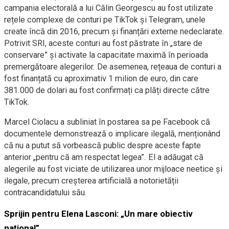
campania electorală a lui Călin Georgescu au fost utilizate
rețele complexe de conturi pe TikTok și Telegram, unele
create încă din 2016, precum și finanțări externe nedeclarate.
Potrivit SRI, aceste conturi au fost păstrate în „stare de
conservare” și activate la capacitate maximă în perioada
premergătoare alegerilor. De asemenea, rețeaua de conturi a
fost finanțată cu aproximativ 1 milion de euro, din care
381.000 de dolari au fost confirmați ca plăți directe către
TikTok.
Marcel Ciolacu a subliniat în postarea sa pe Facebook că
documentele demonstrează o implicare ilegală, menționând
că nu a putut să vorbească public despre aceste fapte
anterior „pentru că am respectat legea”. El a adăugat că
alegerile au fost viciate de utilizarea unor mijloace neetice și
ilegale, precum creșterea artificială a notorietății
contracandidatului său.
Sprijin pentru Elena Lasconi: „Un mare obiectiv
național”