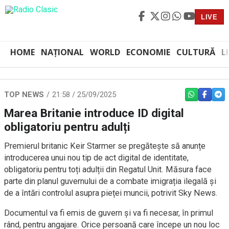
LIVE
HOME
NAȚIONAL
WORLD
ECONOMIE
CULTURĂ
L
TOP NEWS
21:58 / 25/09/2025
WHATSAPP
FACEBO
TEL
Marea Britanie introduce ID digital
obligatoriu pentru adulți
Premierul britanic Keir Starmer se pregătește să anunțe
introducerea unui nou tip de act digital de identitate,
obligatoriu pentru toți adulții din Regatul Unit. Măsura face
parte din planul guvernului de a combate imigrația ilegală și
de a întări controlul asupra pieței muncii, potrivit Sky News.
Documentul va fi emis de guvern și va fi necesar, în primul
rând, pentru angajare. Orice persoană care începe un nou loc