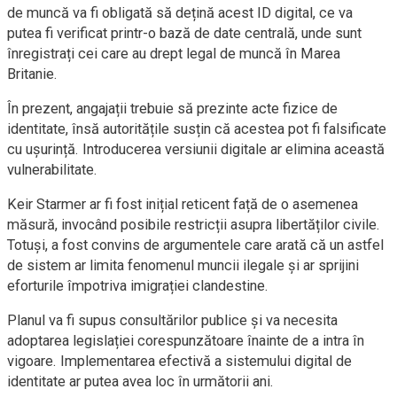
de muncă va fi obligată să dețină acest ID digital, ce va
putea fi verificat printr-o bază de date centrală, unde sunt
înregistrați cei care au drept legal de muncă în Marea
Britanie.
În prezent, angajații trebuie să prezinte acte fizice de
identitate, însă autoritățile susțin că acestea pot fi falsificate
cu ușurință. Introducerea versiunii digitale ar elimina această
vulnerabilitate.
Keir Starmer ar fi fost inițial reticent față de o asemenea
măsură, invocând posibile restricții asupra libertăților civile.
Totuși, a fost convins de argumentele care arată că un astfel
de sistem ar limita fenomenul muncii ilegale și ar sprijini
eforturile împotriva imigrației clandestine.
Planul va fi supus consultărilor publice și va necesita
adoptarea legislației corespunzătoare înainte de a intra în
vigoare. Implementarea efectivă a sistemului digital de
identitate ar putea avea loc în următorii ani.