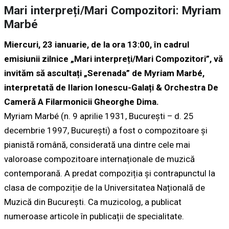
Mari interpreți/Mari Compozitori: Myriam
Marbé
Miercuri, 23 ianuarie, de la ora 13:00, în cadrul
emisiunii zilnice „Mari interpreți/Mari Compozitori”, vă
invităm să ascultați „
Serenada
” de Myriam Marbé,
interpretată de
Ilarion Ionescu-Gala
ț
i & Orchestra De
Camer
ă
A Filarmonicii Gheorghe Dima.
Myriam Marbé (n. 9 aprilie 1931, București – d. 25
decembrie 1997, București) a fost o compozitoare și
pianistă română, considerată una dintre cele mai
valoroase compozitoare internaționale de muzică
contemporană. A predat compoziția și contrapunctul la
clasa de compoziție de la Universitatea Națională de
Muzică din București. Ca muzicolog, a publicat
numeroase articole în publicații de specialitate.