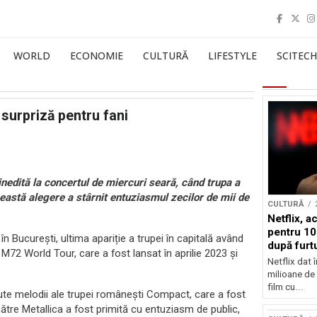
WORLD
ECONOMIE
CULTURĂ
LIFESTYLE
SCITECH
 surpriză pentru fani
inedită la concertul de miercuri seară, când trupa a
ceastă alegere a stârnit entuziasmul zecilor de mii de
CULTURĂ
Netflix, a
pentru 10
n București, ultima apariție a trupei în capitală având
după furtu
M72 World Tour, care a fost lansat în aprilie 2023 și
Nicolas 
Netflix dat 
milioane de 
film cu...
ute melodii ale trupei românești Compact, care a fost
 către Metallica a fost primită cu entuziasm de public,