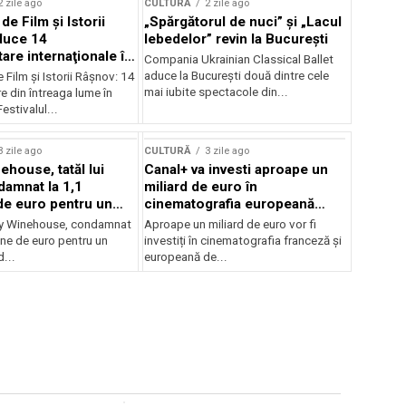
2 zile ago
CULTURĂ
2 zile ago
 de Film şi Istorii
„Spărgătorul de nuci” și „Lacul
duce 14
lebedelor” revin la București
re internaţionale în
Compania Ukrainian Classical Ballet
aduce la București două dintre cele
e Film şi Istorii Râşnov: 14
mai iubite spectacole din...
 din întreaga lume în
estivalul...
3 zile ago
CULTURĂ
3 zile ago
ehouse, tatăl lui
Canal+ va investi aproape un
amnat la 1,1
miliard de euro în
de euro pentru un
cinematografia europeană
rdut
până în 2032
my Winehouse, condamnat
Aproape un miliard de euro vor fi
ane de euro pentru un
investiți în cinematografia franceză și
d...
europeană de...