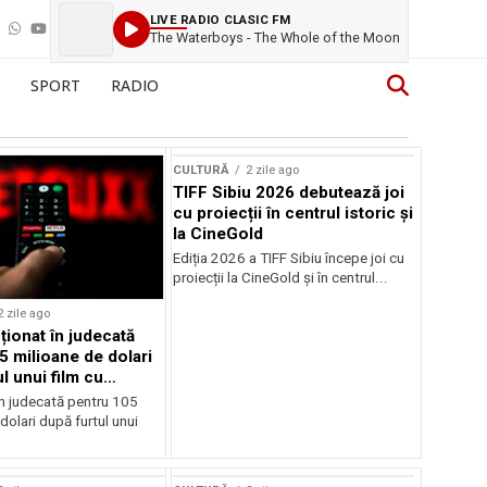
LIVE RADIO CLASIC FM
The Waterboys - The Whole of the Moon
SPORT
RADIO
CULTURĂ
2 zile ago
TIFF Sibiu 2026 debutează joi
cu proiecții în centrul istoric și
la CineGold
Ediția 2026 a TIFF Sibiu începe joi cu
proiecții la CineGold și în centrul...
2 zile ago
cționat în judecată
5 milioane de dolari
l unui film cu
Cage
în judecată pentru 105
dolari după furtul unui