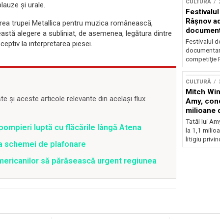
CULTURĂ
lauze și urale.
Festivalul
Râşnov a
rea trupei Metallica pentru muzica românească,
documenta
astă alegere a subliniat, de asemenea, legătura dintre
premieră
Festivalul d
eptiv la interpretarea piesei.
documentare
competiţie F
CULTURĂ
Mitch Win
 și aceste articole relevante din același flux
Amy, cond
milioane 
litigiu pie
Tatăl lui A
pompieri luptă cu flăcările lângă Atena
la 1,1 milio
litigiu privin
ea schemei de plafonare
mericanilor să părăsească urgent regiunea