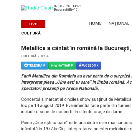
07.08.2026 | 14:49
Bucuresti
--°C
HOME
NAȚIONAL
CULTURĂ
Metallica a cântat în română la București,
CULTURĂ
08:26
TELEGRAM
WHATSAPP
FACEBOOK
Fanii Metallica din România au avut parte de o surpriză 
interpretat piesa „Cine ești tu oare” în limba română. A
spectatori prezenți pe Arena Națională.
Concertul a marcat al cincilea show susținut de Metallica î
loc pe 14 august 2019. Evenimentul face parte din turneul 
include o serie de concerte în diferite orașe din lume.
Piesa „Cine ești tu oare” este una dintre cele mai cunosc
înființată în 1977 la Cluj. Interpretarea acestei melodii de