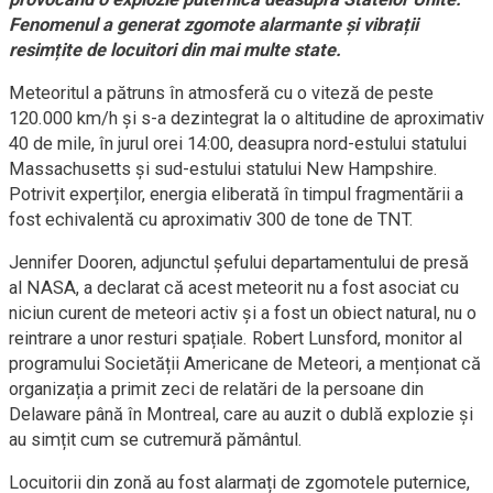
Fenomenul a generat zgomote alarmante și vibrații
resimțite de locuitori din mai multe state.
Meteoritul a pătruns în atmosferă cu o viteză de peste
120.000 km/h și s-a dezintegrat la o altitudine de aproximativ
40 de mile, în jurul orei 14:00, deasupra nord-estului statului
Massachusetts și sud-estului statului New Hampshire.
Potrivit experților, energia eliberată în timpul fragmentării a
fost echivalentă cu aproximativ 300 de tone de TNT.
Jennifer Dooren, adjunctul șefului departamentului de presă
al NASA, a declarat că acest meteorit nu a fost asociat cu
niciun curent de meteori activ și a fost un obiect natural, nu o
reintrare a unor resturi spațiale. Robert Lunsford, monitor al
programului Societății Americane de Meteori, a menționat că
organizația a primit zeci de relatări de la persoane din
Delaware până în Montreal, care au auzit o dublă explozie și
au simțit cum se cutremură pământul.
Locuitorii din zonă au fost alarmați de zgomotele puternice,