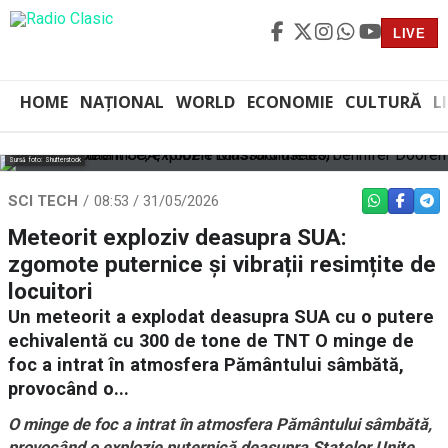
LIVE
HOME
NAȚIONAL
WORLD
ECONOMIE
CULTURĂ
L
Sursă foto: Shutterstock
SCI TECH
08:53 / 31/05/2026
WHATSAPP
FACEBO
TEL
Meteorit exploziv deasupra SUA:
zgomote puternice și vibrații resimțite de
locuitori
Un meteorit a explodat deasupra SUA cu o putere
echivalentă cu 300 de tone de TNT O minge de
foc a intrat în atmosfera Pământului sâmbătă,
provocând o...
O minge de foc a intrat în atmosfera Pământului sâmbătă,
provocând o explozie puternică deasupra Statelor Unite.