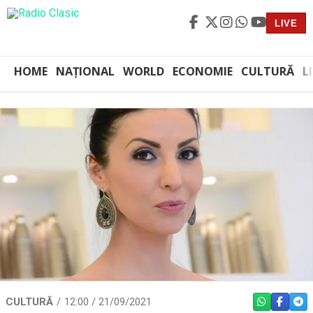
LIVE
HOME
NAȚIONAL
WORLD
ECONOMIE
CULTURĂ
L
CULTURĂ
12:00 / 21/09/2021
WHATSAPP
FACEBO
TEL