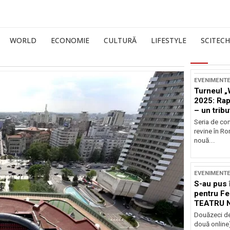
WORLD
ECONOMIE
CULTURĂ
LIFESTYLE
SCITECH
EVENIMENT
Turneul „
2025: Ra
– un tribu
și Occide
Seria de co
revine în R
nouă...
EVENIMENT
S-au pus 
pentru Fe
TEATRU 
Douăzeci de
două online