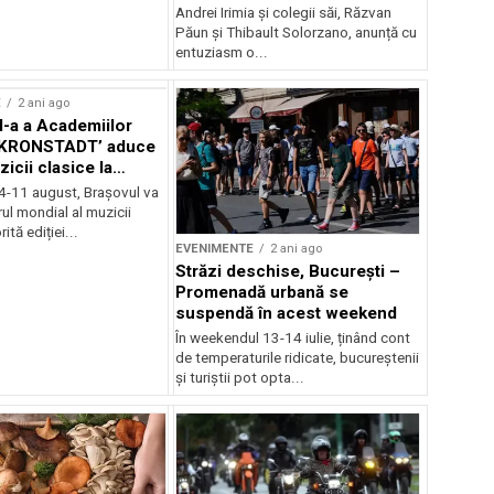
Andrei Irimia și colegii săi, Răzvan
Păun și Thibault Solorzano, anunță cu
entuziasm o...
E
2 ani ago
II-a a Academiilor
KRONSTADT’ aduce
zicii clasice la
 4-11 august, Brașovul va
ul mondial al muzicii
ită ediției...
EVENIMENTE
2 ani ago
Străzi deschise, București –
Promenadă urbană se
suspendă în acest weekend
În weekendul 13-14 iulie, ținând cont
de temperaturile ridicate, bucureștenii
și turiștii pot opta...