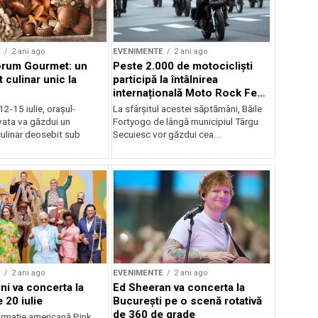
E
2 ani ago
EVENIMENTE
2 ani ago
orum Gourmet: un
Peste 2.000 de motocicliști
 culinar unic la
participă la întâlnirea
internațională Moto Rock Fest
la Băile Fortyogo
12-15 iulie, orașul-
La sfârșitul acestei săptămâni, Băile
vata va găzdui un
Fortyogo de lângă municipiul Târgu
ulinar deosebit sub
Secuiesc vor găzdui cea...
E
2 ani ago
EVENIMENTE
2 ani ago
ni va concerta la
Ed Sheeran va concerta la
 20 iulie
București pe o scenă rotativă
de 360 de grade
rmaţie americană Pink