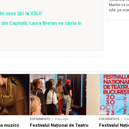
Martini va c
iulie, pe sce
din şase ţări la VSLO
 din Capitală; Laura Bretan va cânta în
EVENIMENTE
3 ani ago
EVENIMENTE
3 a
a muzicii
Festivalul Național de Teatru
Festivalul Nați