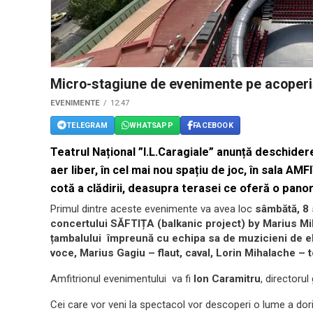
Micro-stagiune de evenimente pe acoperi
EVENIMENTE
12:47
TELEGRAM
WHATSAPP
FACEBOOK
Teatrul Național ”I.L.Caragiale” anunță deschide
aer liber, în cel mai nou spațiu de joc, în sala AM
cotă a clădirii, deasupra terasei ce oferă o panor
Primul dintre aceste evenimente va avea loc
sâmbătă, 8 
concertului SĂFTIȚA (balkanic project) by Marius Mi
țambalului împreună cu echipa sa de muzicieni de el
voce, Marius Gagiu – flaut, caval, Lorin Mihalache – 
Amfitrionul evenimentului va fi
Ion Caramitru
, directorul
Cei care vor veni la spectacol vor descoperi o lume a dorințe