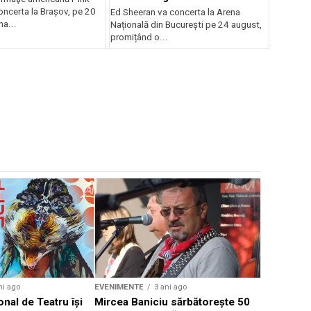
oncerta la Braşov, pe 20
Ed Sheeran va concerta la Arena
na...
Națională din București pe 24 august,
promițând o...
EVENIMENTE
Weekend c
Teatru la 
eveniment
ni ago
EVENIMENTE
3 ani ago
onal de Teatru își
Mircea Baniciu sărbătorește 50