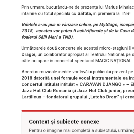
Prin urmare, bucurându-ne de prezența lui Marius Mihalac
întâlnire cu totul specială cu
Săftița,
în premieră la TNB!
Biletele s-au pus în vânzare online, pe MyStage, începâ
2018, acestea vor putea fi achiziționate și de la Casa de 
foaierul Sălii Mari a TNB).
Următoarele două concerte ale acestei micro-stagiuni îl 
Drăgoi,
un colaborator apropiat al Teatrului Național, pe 
câte ori apare în concertul-spectacol MAGIC NAȚIONAL.
Acorduri muzicale inedite vor învălui publicului prezent 
2018 datorită unei formule vocal-instrumentale ea îns
concertul intitulat
intitulat
« CARAVAN DJANGO » – 
Jazz Hot Club Romania și Jazz Hot Club junior, precum
Lartilleux – fondatorul grupului „Latcho Drom” și cre
Context și subiecte conexe
Pentru o imagine mai completă a subiectului, urmărește