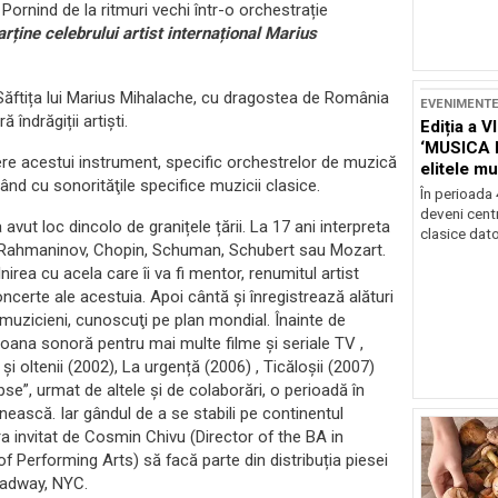
 Pornind de la ritmuri vechi într-o orchestrație
arține celebrului artist internațional Marius
 Săftița lui Marius Mihalache, cu dragostea de România
EVENIMENT
îndrăgiții artiști.
Ediția a V
‘MUSICA 
ere acestui instrument, specific orchestrelor de muzică
elitele mu
izând cu sonorităţile specifice muzicii clasice.
Brașov
În perioada
deveni centr
 avut loc dincolo de granițele țării. La 17 ani interpreta
clasice dator
e Rahmaninov, Chopin, Schuman, Schubert sau Mozart.
irea cu acela care îi va fi mentor, renumitul artist
erte ale acestuia. Apoi cântă și înregistrează alături
 muzicieni, cunoscuţi pe plan mondial. Înainte de
oana sonoră pentru mai multe filme și seriale TV ,
i oltenii (2002), La urgență (2006) , Ticăloșii (2007)
se”, urmat de altele și de colaborări, o perioadă în
nească. Iar gândul de a se stabili pe continentul
ra invitat de Cosmin Chivu (Director of the BA in
Performing Arts) să facă parte din distribuția piesei
oadway, NYC.