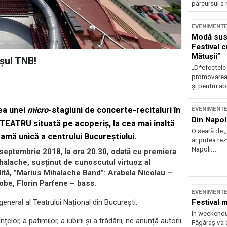
parcursul a 
EVENIMENT
Modă sust
Festival 
Mătușii”
șul TNB!
„D*efectele
promovarea 
și pentru ab
rea unei
micro
-stagiuni de concerte-recitaluri în
EVENIMENT
Din Napol
FITEATRU situată pe acoperiș, la cea mai înaltă
O seară de „
amă unică a centrului Bucureștiului.
ar putea re
Napoli...
septembrie 2018, la ora 20.30, odată cu premiera
halache, susținut de cunoscutul virtuoz al
ită, ”Marius Mihalache Band”: Arabela Nicolau –
tobe, Florin Parfene – bass.
EVENIMENT
Festival 
 general al Teatrului Național din București.
În weekendu
lor, a patimilor, a iubirii și a trădării, ne anunță autorii
Făgăraș va a