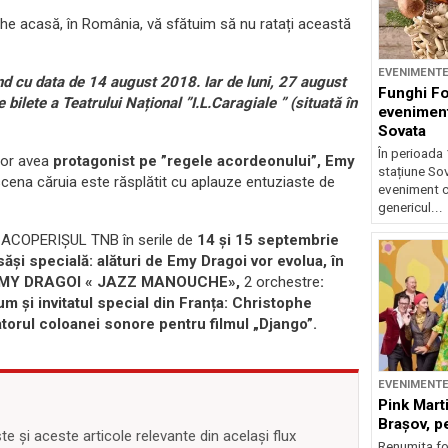
he acasă, în România, vă sfătuim să nu ratați această
EVENIMENT
nd cu data de 14 august 2018. Iar de luni, 27 august
Funghi F
bilete a Teatrului Național ”I.L.Caragiale ” (situată în
eveniment
Sovata
În perioada 
vor avea
protagonist pe ”regele acordeonului”, Emy
stațiune So
scena căruia este răsplătit cu aplauze entuziaste de
eveniment c
genericul...
pe ACOPERIȘUL TNB în serile de
14 și 15 septembrie
ăşi specială: alături de Emy Dragoi vor evolua, în
EMY DRAGOI « JAZZ MANOUCHE»,
2 orchestre
:
 și invitatul special din Franța: Christophe
atorul coloanei sonore pentru filmul „Django”.
EVENIMENT
Pink Marti
Braşov, pe
 și aceste articole relevante din același flux
Renumita fo