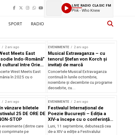
LIVE RADIO CLASIC FM
P!nk - Who Knew
SPORT
RADIO
E
2 ani ago
EVENIMENTE
2 ani ago
West Meets East
Musical Extravaganza – cu
psodie Indo-Română”
tenorul Ștefan von Korch și
t cultural între Orient
invitați de marcă
nt
ncerte West Meets East
Concertele Musical Extravaganza
omânia în 2025 cu o
continuă în lunile octombrie,
noiembrie şi decembrie cu programe
deosebite, cu...
E
2 ani ago
EVENIMENTE
2 ani ago
în vânzare biletele
Festivalul Internațional de
stivalul 25 DE ORE DE
Poezie București – Ediția a
NON-STOP
XIV-a începe cu o conferință
despre limba română
 evenimente (dintre care
Luni, 11 septembrie, debutează cea
susținută de Marco Lucchesi
) comprimate pe
de-a XIV-a ediție a Festivalului