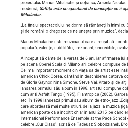
proiectului, Marius Mihalache și soția sa, Arabela Nicolau.
modernă,
Săftița este un spectacol de concepție ce îi ap
Mihalache.
„La finalul spectacolului ne dorim să rămâneți în inimi cu
și de români, o dragoste ce ne unește prin muzică”, declară 
Marius Mihalache este muzicianul care a reuşit să-i conf
populară, valenţe, subtilităţi şi rezonanţe incredibile, rival
A început să cânte de la vârsta de 6 ani, iar afirmarea lui a
pe scena Operei Scala di Milano arii celebre compuse d
Cel mai important moment din viața sa de artist este întâln
american Chick Corea, cântând în deschiderea câtorva conc
de Gloria Gaynor, Nina Simone, Steve Vai, Kitaro şi de alţi
lansarea primului său album în 1998, artistul compune col
cum ar fi Asfalt Tango (1995), Filantropica (2002), Garcea ș
etc. În 1998 lansează primul său album de etno-jazz „Eclip
care abordează mai multe stiluri, de la jazz la muzică țigă
american poate că a încolțit chiar în anul 2015, pe când e
International Performance Ensemble at the Pace School of 
celebre „Our Class”, scrisă de Tadeusz Slobodzianek, Br