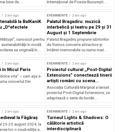
mai bine de...
Internațional de Poezie București...
E
2 ani ago
EVENIMENTE
2 ani ago
enabilă la BalKaniK
Palatul Bragadiru: muzică
cu „D*efectele
interbelică şi teatru pe 29 şi 31
August şi 1 Septembrie
 Mătușii”, cunoscut pentru
Palatul Bragadiru propune iubitorilor
sustenabilității în modă
de frumos concerte attractive şi
ordarea sa originală în...
întâlniri memorabile cu nume mari...
E
2 ani ago
EVENIMENTE
2 ani ago
i în Micul Paris
Proiectul cultural ,,Post-Digital
Extensions” conectează tinerii
dolce vita” – cam așa s-
artiști români cu scena
zuma concertul Din
internațională
Asociația Culturală Marginal a lansat
proiectul Post-Digital Extensions, ce
adaptează o serie de lucrări...
E
2 ani ago
EVENIMENTE
2 ani ago
medieval la Făgăraș
Turneul Lights & Shadows: O
călătorie artistică
l 23-25 august 2024, la
interdisciplinară
vea loc o nouă ediție a...