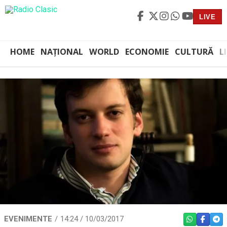
LIVE
HOME
NAȚIONAL
WORLD
ECONOMIE
CULTURĂ
L
EVENIMENTE
14:24 / 10/03/2017
WHATSAPP
FACEBO
TEL