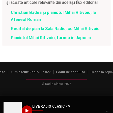
și aceste articole relevante din același flux editorial.
Christian Badea şi pianistul Mihai Ritivoiu, la
Ateneul Român
Recital de pian la Sala Radio, cu Mihai Ritivoiu
Pianistul Mihai Ritivoiu, turneu în Japonia
tate
Cum ascult Radio Clasic?
Codul de conduită
Drept la repli
© Radio Clasic, 2026
LIVE RADIO CLASIC FM
↓