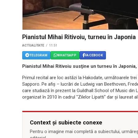
Pianistul Mihai Ritivoiu, turneu în Japonia
ACTUALITATE
11:51
TELEGRAM
WHATSAPP
FACEBOOK
Pianistul Mihai Ritivoiu susţine un turneu în Japonia
Primul recital are loc astăzi la Hakodate, următoarele trei
Sapporo. Pe afiş – lucrări de Ludwig van Beethoven, Freder
care studiază în prezent la Guildhall School of Music din 
organizat în 2010 în cadrul "Zilelor Lipatti" dar şi laurea
Context și subiecte conexe
Pentru o imagine mai completă a subiectului, urmărește