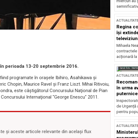
miercuri au 
semnificati
ACTUALITAT
Regina co
își extind
televiziun
Mihaela Nea
contractele 
acționară la
, în perioada 13-20 septembrie 2016.
Sursă foto: Shutte
ACTUALITAT
 fiind programate în oraşele Ibihiro, Asahikawa şi
Recomandă
ic Chopin, Maurice Ravel şi Franz Liszt. Mihai Ritivoiu,
în urma av
Londra, este câştigătorul Concursului Naţional de Pian
puternice
t al Concursului Internaţional "George Enescu" 2011.
Inspectoratu
de Urgență 
pentru popula
ACTUALITAT
 și aceste articole relevante din același flux
Ministerul