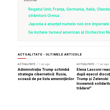
editorial.
Regatul Unit, Franţa, Germania, Italia, Oland
strâmtorii Ormuz
Japonia a anunțat numele noii ere imperiale
Se încheie turneul american al Orchestrei N
ACTUALITATE - ULTIMELE ARTICOLE
ACTUALITATE
1 an ago
ACTUALITATE
1 an ago
Administrația Trump schimbă
Elena Lasconi rea
strategia cibernetică: Rusia,
după eșecul discuți
scoasă de pe lista amenințărilor
Trump și Zelenski:
înseamnă solidarit
trădare!”