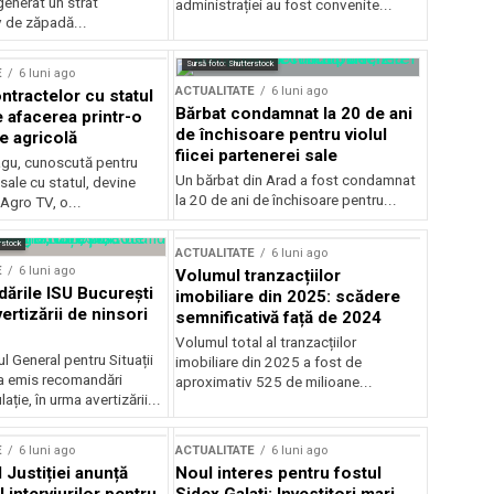
generat un strat
administrației au fost convenite...
v de zăpadă...
Sursă foto: Shutterstock
E
6 luni ago
ACTUALITATE
6 luni ago
ntractelor cu statul
Bărbat condamnat la 20 de ani
e afacerea printr-o
de închisoare pentru violul
e agricolă
fiicei partenerei sale
gu, cunoscută pentru
Un bărbat din Arad a fost condamnat
sale cu statul, devine
la 20 de ani de închisoare pentru...
 Agro TV, o...
rstock
ACTUALITATE
6 luni ago
E
6 luni ago
Volumul tranzacțiilor
rile ISU București
imobiliare din 2025: scădere
ertizării de ninsori
semnificativă față de 2024
Volumul total al tranzacțiilor
l General pentru Situații
imobiliare din 2025 a fost de
a emis recomandări
aproximativ 525 de milioane...
ție, în urma avertizării...
E
6 luni ago
ACTUALITATE
6 luni ago
 Justiției anunță
Noul interes pentru fostul