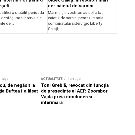
 interviurilor pentru
Sidex Galați: Investitori mari
-șefi
cer caietul de sarcini
stiției a stabilit perioada
Mai mulți investitori au solicitat
i desfășurate interviurile
caietul de sarcini pentru licitația
ile de...
combinatului siderurgic Liberty
Galați,...
n ago
ACTUALITATE
1 an ago
ACTUALITATE
u, de negăsit la
Toni Greblă, revocat din funcția
Ilie Boloj
ția Buftea i-a lăsat
de președinte al AEP. Zsombor
alegerilor
Vajda preia conducerea
constituți
interimară
concentră
viitoarelo