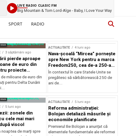
LIVE RADIO CLASIC FM
Big Mountain & Tom Lord-Alge - Baby, I Love Your Way
SPORT
RADIO
rstock
ACTUALITATE
4 luni ago
E
3 săptămâni ago
Nava-școală “Mircea” pornește
ării pierde aproape
spre New York pentru a marca
ioane de euro din
Freedom250, cea de-a 250-a
tru proiecte
aniversare a Statelor Unite
În contextul în care Statele Unite se
de milioane de euro din
pregătesc să sărbătorească 250 de
ți pentru Delta Dunării
ani de...
...
rstock
ACTUALITATE
5 luni ago
E
5 luni ago
Reforma administrației:
ezii: zonele din
Bolojan detaliază măsurile și
u cele mai mari
economiile planificate
după viscol
Premierul Ilie Bolojan a anunțat că
n noaptea de marți spre
elementele fundamentale ale reformei