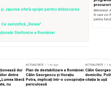
programul
procurori
a şi Japonia oferă sprijin pentru deblocarea
Ministerul Ju
în care vor f
pentru funcți
. Ce semnifică „Reiwa”
aționale Simfonice a României
ACTUALITATE
1 an ago
ACTUALITATE
1 a
cționează dur
Plan de destabilizare a României:
Călin Georgesc
ilor dintre
Călin Georgescu și Horațiu
domiciliu. Poli
 „Lumea liberă
Potra, implicați într-o conspirație
citația la ușă
ate, nu
periculoasă