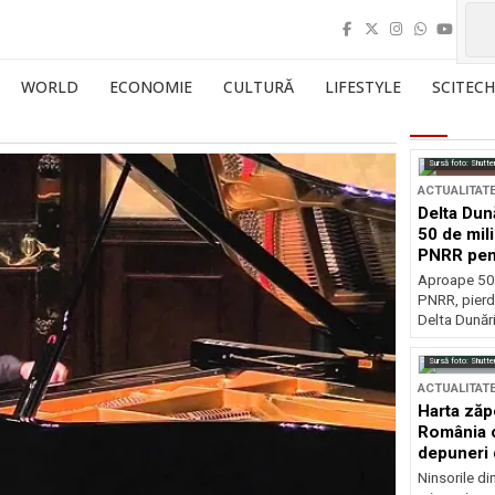
WORLD
ECONOMIE
CULTURĂ
LIFESTYLE
SCITECH
Sursă foto: Shutte
ACTUALITAT
Delta Dun
50 de mil
PNRR pen
esențiale
Aproape 50 
PNRR, pierdu
Delta Dunării
Sursă foto: Shutte
ACTUALITAT
Harta zăp
România c
depuneri 
Ninsorile di