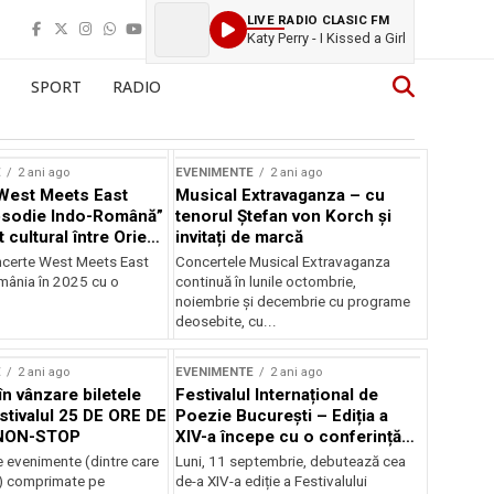
LIVE RADIO CLASIC FM
Katy Perry - I Kissed a Girl
SPORT
RADIO
E
2 ani ago
EVENIMENTE
2 ani ago
West Meets East
Musical Extravaganza – cu
psodie Indo-Română”
tenorul Ștefan von Korch și
t cultural între Orient
invitați de marcă
nt
ncerte West Meets East
Concertele Musical Extravaganza
omânia în 2025 cu o
continuă în lunile octombrie,
noiembrie şi decembrie cu programe
deosebite, cu...
E
2 ani ago
EVENIMENTE
2 ani ago
în vânzare biletele
Festivalul Internațional de
stivalul 25 DE ORE DE
Poezie București – Ediția a
NON-STOP
XIV-a începe cu o conferință
despre limba română
 evenimente (dintre care
Luni, 11 septembrie, debutează cea
susținută de Marco Lucchesi
) comprimate pe
de-a XIV-a ediție a Festivalului