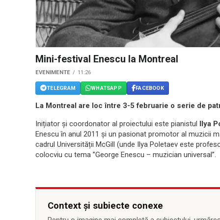
Mini-festival Enescu la Montreal
EVENIMENTE
11:26
TELEGRAM
WHATSAPP
FACEBOOK
La Montreal are loc între 3-5 februarie o serie de pa
Inițiator și coordonator al proiectului este pianistul
Ilya P
Enescu în anul 2011 și un pasionat promotor al muzicii ma
cadrul Universității McGill (unde Ilya Poletaev este profes
colocviu cu tema ”George Enescu – muzician universal”.
Context și subiecte conexe