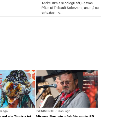
Andrei Irimia și colegii săi, Răzvan
Păun și Thibault Solorzano, anunță cu
entuziasm o...
EVENIMENTE
Weekend c
Teatru la 
eveniment
ni ago
EVENIMENTE
3 ani ago
onal de Teatru își
Mircea Baniciu sărbătorește 50