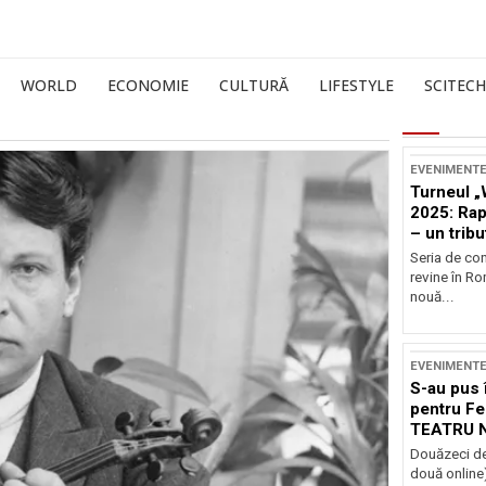
WORLD
ECONOMIE
CULTURĂ
LIFESTYLE
SCITECH
EVENIMENT
Turneul „
2025: Ra
– un tribu
și Occide
Seria de co
revine în R
nouă...
EVENIMENT
S-au pus 
pentru Fe
TEATRU 
Douăzeci de
două online