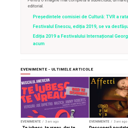
Pentru o imagine mai completă a subiectului, urmărește
editorial.
Preşedintele comisiei de Cultură: TVR a rat
Festivalul Enescu, ediția 2019, se va desfășur
Ediția 2019 a Festivalului Internațional Geo
acum
EVENIMENTE - ULTIMELE ARTICOLE
EVENIMENTE
3 ani ago
EVENIMENTE
3 ani ago
„Te iubesc, te vreau, dar te
Descoperă noutate