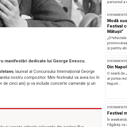
parcursul a 
EVENIMENT
Modă sust
Festival 
Mătușii”
„D*efectele
promovarea 
și pentru ab
tru manifestări dedicate lui George Enescu.
EVENIMENT
Din Napol
oletaev
, laureat al Concursului Internațional George
O seară de „
relui nostru compozitor. Mini-festivalul va avea loc în
ar putea re
or de cinci ani) și va include concerte camerale și un
Napoli...
EVENIMENT
Festival 
În weekendu
Făgăraș va a