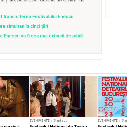
 și aceste articole relevante din același flux
at transmiterea Festivalului Enescu
a simultan în cinci țări
rge Enescu va fi cea mai extinsă de până
EVENIMENTE
3 ani ago
EVENIMENTE
3 a
a muzicii
Festivalul Național de Teatru
Festivalul Nați