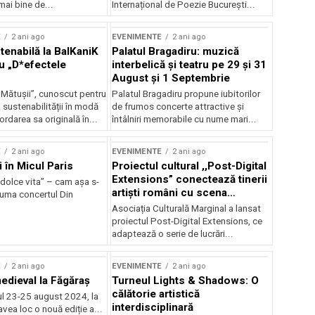
mai bine de...
Internațional de Poezie București...
E
2 ani ago
EVENIMENTE
2 ani ago
enabilă la BalKaniK
Palatul Bragadiru: muzică
cu „D*efectele
interbelică şi teatru pe 29 şi 31
August şi 1 Septembrie
 Mătușii”, cunoscut pentru
Palatul Bragadiru propune iubitorilor
sustenabilității în modă
de frumos concerte attractive şi
ordarea sa originală în...
întâlniri memorabile cu nume mari...
E
2 ani ago
EVENIMENTE
2 ani ago
i în Micul Paris
Proiectul cultural ,,Post-Digital
Extensions” conectează tinerii
dolce vita” – cam așa s-
artiști români cu scena
zuma concertul Din
internațională
Asociația Culturală Marginal a lansat
proiectul Post-Digital Extensions, ce
adaptează o serie de lucrări...
E
2 ani ago
EVENIMENTE
2 ani ago
medieval la Făgăraș
Turneul Lights & Shadows: O
călătorie artistică
l 23-25 august 2024, la
interdisciplinară
vea loc o nouă ediție a...