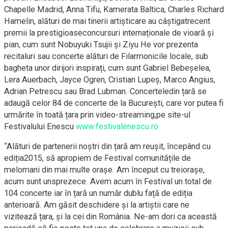
Chapelle Madrid, Anna Tifu, Kamerata Baltica, Charles Richard
Hamelin, alături de mai tinerii artișticare au câștigatrecent
premii la prestigioaseconcursuri internaționale de vioară și
pian, cum sunt Nobuyuki Tsujii și Ziyu He vor prezenta
recitaluri sau concerte alături de Filarmonicile locale, sub
bagheta unor dirijori inspirați, cum sunt Gabriel Bebeșelea,
Lera Auerbach, Jayce Ogren, Cristian Lupeș, Marco Angius,
Adrian Petrescu sau Brad Lubman. Concerteledin țară se
adaugă celor 84 de concerte de la București, care vor putea fi
urmărite în toată țara prin video-streaming,pe site-ul
Festivalului Enescu
www.festivalenescu.ro
“Alături de partenerii noștri din țară am reușit, începând cu
ediția2015, să apropiem de Festival comunitățile de
melomani din mai multe orașe. Am început cu treiorașe,
acum sunt unsprezece. Avem acum în Festival un total de
104 concerte iar în țară un număr dublu față de ediția
anterioară. Am găsit deschidere și la artiștii care ne
vizitează țara, și la cei din România. Ne-am dori ca această