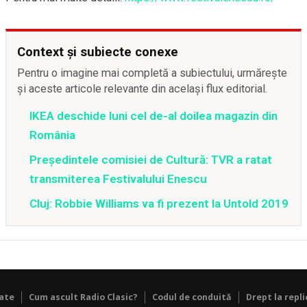
Context și subiecte conexe
Pentru o imagine mai completă a subiectului, urmărește
și aceste articole relevante din același flux editorial.
IKEA deschide luni cel de-al doilea magazin din
România
Preşedintele comisiei de Cultură: TVR a ratat
transmiterea Festivalului Enescu
Cluj: Robbie Williams va fi prezent la Untold 2019
tate
Cum ascult Radio Clasic?
Codul de conduită
Drept la repli