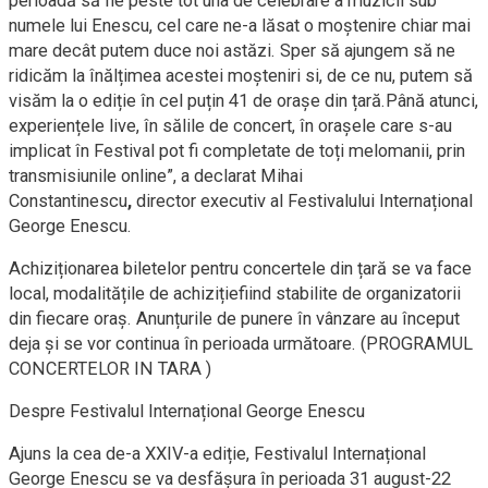
perioadă să fie peste tot una de celebrare a muzicii sub
numele lui Enescu, cel care ne-a lăsat o moștenire chiar mai
mare decât putem duce noi astăzi. Sper să ajungem să ne
ridicăm la înălțimea acestei moșteniri si, de ce nu, putem să
visăm la o ediție în cel puțin 41 de orașe din țară.Până atunci,
experiențele live, în sălile de concert, în orașele care s-au
implicat în Festival pot fi completate de toți melomanii, prin
transmisiunile online”, a declarat Mihai
Constantinescu
,
director executiv al Festivalului Internațional
George Enescu.
Achiziționarea biletelor pentru concertele din țară se va face
local, modalitățile de achizițiefiind stabilite de organizatorii
din fiecare oraș. Anunțurile de punere în vânzare au început
deja și se vor continua în perioada următoare. (PROGRAMUL
CONCERTELOR IN TARA )
Despre Festivalul Internațional George Enescu
Ajuns la cea de-a XXIV-a ediție, Festivalul Internațional
George Enescu se va desfășura în perioada 31 august-22