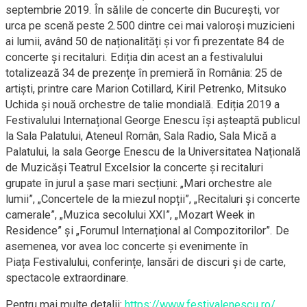
septembrie 2019. În sălile de concerte din București, vor
urca pe scenă peste 2.500 dintre cei mai valoroși muzicieni
ai lumii, având 50 de naționalități și vor fi prezentate 84 de
concerte și recitaluri. Ediția din acest an a festivalului
totalizează 34 de prezențe în premieră în România: 25 de
artiști, printre care Marion Cotillard, Kiril Petrenko, Mitsuko
Uchida și nouă orchestre de talie mondială. Ediția 2019 a
Festivalului Internațional George Enescu își așteaptă publicul
la Sala Palatului, Ateneul Român, Sala Radio, Sala Mică a
Palatului, la sala George Enescu de la Universitatea Națională
de Muzicăși Teatrul Excelsior la concerte și recitaluri
grupate în jurul a șase mari secțiuni: „Mari orchestre ale
lumii”, „Concertele de la miezul nopții”, „Recitaluri și concerte
camerale”, „Muzica secolului XXI”, „Mozart Week in
Residence” și „Forumul Internațional al Compozitorilor”. De
asemenea, vor avea loc concerte și evenimente în
Piața Festivalului, conferințe, lansări de discuri și de carte,
spectacole extraordinare.
Pentru mai multe detalii:
https://www.festivalenescu.ro/