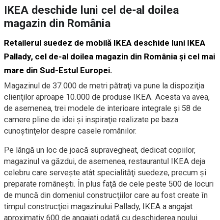
IKEA deschide luni cel de-al doilea
magazin din România
Retailerul suedez de mobilă IKEA deschide luni IKEA
Pallady, cel de-al doilea magazin din România şi cel mai
mare din Sud-Estul Europei.
Magazinul de 37.000 de metri pătraţi va pune la dispoziţia
clienţilor aproape 10.000 de produse IKEA. Acesta va avea,
de asemenea, trei modele de interioare integrale şi 58 de
camere pline de idei şi inspiraţie realizate pe baza
cunoştinţelor despre casele românilor.
Pe lângă un loc de joacă supravegheat, dedicat copiilor,
magazinul va găzdui, de asemenea, restaurantul IKEA deja
celebru care serveşte atât specialităţi suedeze, precum şi
preparate româneşti. În plus faţă de cele peste 500 de locuri
de muncă din domeniul construcţiilor care au fost create în
timpul construcţiei magazinului Pallady, IKEA a angajat
aproximativ 600 de angajaţi odată cu deschiderea noului