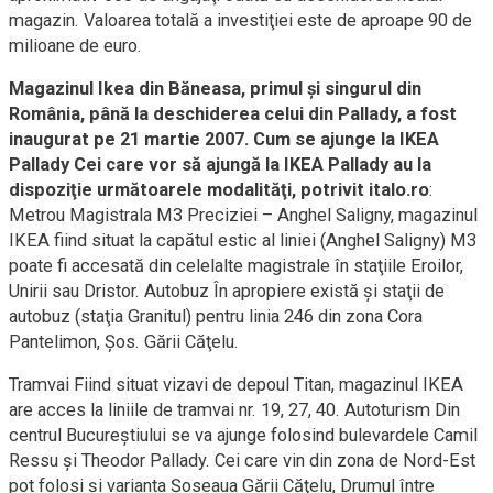
magazin. Valoarea totală a investiţiei este de aproape 90 de
milioane de euro.
Magazinul Ikea din Băneasa, primul şi singurul din
România, până la deschiderea celui din Pallady, a fost
inaugurat pe 21 martie 2007. Cum se ajunge la IKEA
Pallady Cei care vor să ajungă la IKEA Pallady au la
dispoziţie următoarele modalităţi, potrivit italo.ro
:
Metrou Magistrala M3 Preciziei – Anghel Saligny, magazinul
IKEA fiind situat la capătul estic al liniei (Anghel Saligny) M3
poate fi accesată din celelalte magistrale în staţiile Eroilor,
Unirii sau Dristor. Autobuz În apropiere există şi staţii de
autobuz (staţia Granitul) pentru linia 246 din zona Cora
Pantelimon, Şos. Gării Căţelu.
Tramvai Fiind situat vizavi de depoul Titan, magazinul IKEA
are acces la liniile de tramvai nr. 19, 27, 40. Autoturism Din
centrul Bucureştiului se va ajunge folosind bulevardele Camil
Ressu şi Theodor Pallady. Cei care vin din zona de Nord-Est
pot folosi şi varianta Şoseaua Gării Căţelu, Drumul între