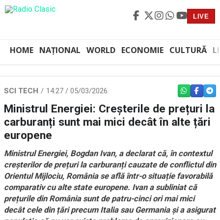
LIVE
HOME
NAȚIONAL
WORLD
ECONOMIE
CULTURĂ
L
SCI TECH
14:27 / 05/03/2026
WHATSAPP
FACEBO
TEL
Ministrul Energiei: Creșterile de prețuri la
carburanți sunt mai mici decât în alte țări
europene
Ministrul Energiei, Bogdan Ivan, a declarat că, în contextul
creșterilor de prețuri la carburanți cauzate de conflictul din
Orientul Mijlociu, România se află într-o situație favorabilă
comparativ cu alte state europene. Ivan a subliniat că
prețurile din România sunt de patru-cinci ori mai mici
decât cele din țări precum Italia sau Germania și a asigurat