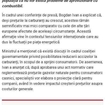
populația că nu vor exista probleme de aprovizionare cu
combustibil.
În cadrul unei conferințe de presă, Bogdan Ivan a explicat că,
deși prețurile la carburanți au crescut, acestea rămân
semnificativ mai mici comparativ cu cele din alte țări
europene afectate de aceleași circumstanțe. Această
afirmație vine în contextul tensiunilor internaționale care au
dus la fluctuații pe piața energetică.
Ministrul a menționat că există discuții în cadrul coaliției
guvernamentale privind posibilitatea reducerii accizelor la
carburanți, în scopul de a sprijini consumatorii. De asemenea,
Ivan a anunțat că, după aprobarea unui act normativ care
reglementează prețurile gazelor naturale pentru consumatorii
casnici, specialiștii vor elabora o proiecție clară pentru
companii, având în vedere impactul creșterii prețurilor asupra
costurilor generale.