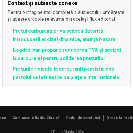
Context și subiecte conexe
Pentru o imagine mai completă a subiectului, urmărește
și aceste articole relevante din același flux editorial.
Prețul carburanților va scădea datorită
introducerii accizei dinamice, anunță Nazare
Bogdan Ivan propune reducerea TVA și accizei
la carburanți pentru scăderea prețurilor
Prețurile ridicate la carburanți persistă, deși
petrolul se ieftinește pe piețele internaționale
tate
Cum ascult Radio Clasic?
Codul de conduită
Drept la repli
© Radio Clasic, 2026