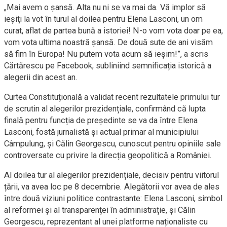
„Mai avem o şansă. Alta nu ni se va mai da. Vă implor să
ieşiţi la vot în turul al doilea pentru Elena Lasconi, un om
curat, aflat de partea bună a istoriei! N-o vom vota doar pe ea,
vom vota ultima noastră şansă. De două sute de ani visăm
să fim în Europa! Nu putem vota acum să ieşim!”, a scris
Cărtărescu pe Facebook, subliniind semnificația istorică a
alegerii din acest an.
Curtea Constituțională a validat recent rezultatele primului tur
de scrutin al alegerilor prezidențiale, confirmând că lupta
finală pentru funcția de președinte se va da între Elena
Lasconi, fostă jurnalistă și actual primar al municipiului
Câmpulung, și Călin Georgescu, cunoscut pentru opiniile sale
controversate cu privire la direcția geopolitică a României.
Al doilea tur al alegerilor prezidențiale, decisiv pentru viitorul
țării, va avea loc pe 8 decembrie. Alegătorii vor avea de ales
între două viziuni politice contrastante: Elena Lasconi, simbol
al reformei și al transparenței în administrație, și Călin
Georgescu, reprezentant al unei platforme naționaliste cu