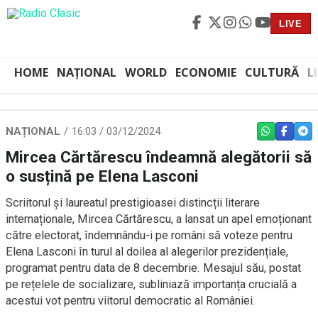
LIVE
HOME
NAȚIONAL
WORLD
ECONOMIE
CULTURĂ
L
NAȚIONAL
16:03 / 03/12/2024
WHATSAPP
FACEBO
TEL
Mircea Cărtărescu îndeamnă alegătorii să
o susțină pe Elena Lasconi
Scriitorul și laureatul prestigioasei distincții literare
internaționale, Mircea Cărtărescu, a lansat un apel emoționant
către electorat, îndemnându-i pe români să voteze pentru
Elena Lasconi în turul al doilea al alegerilor prezidențiale,
programat pentru data de 8 decembrie. Mesajul său, postat
pe rețelele de socializare, subliniază importanța crucială a
acestui vot pentru viitorul democratic al României.