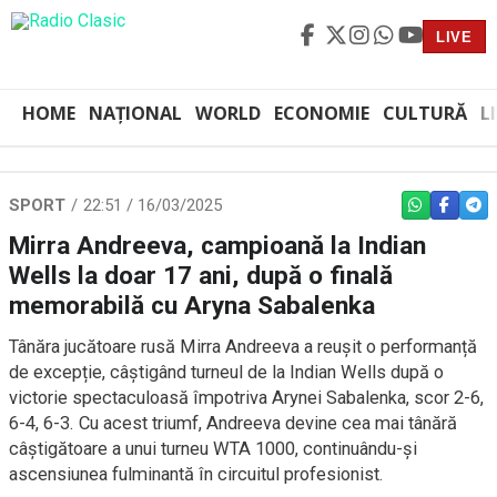
LIVE
HOME
NAȚIONAL
WORLD
ECONOMIE
CULTURĂ
L
SPORT
22:51 / 16/03/2025
WHATSAPP
FACEBO
TEL
Mirra Andreeva, campioană la Indian
Wells la doar 17 ani, după o finală
memorabilă cu Aryna Sabalenka
Tânăra jucătoare rusă Mirra Andreeva a reușit o performanță
de excepție, câștigând turneul de la Indian Wells după o
victorie spectaculoasă împotriva Arynei Sabalenka, scor 2-6,
6-4, 6-3. Cu acest triumf, Andreeva devine cea mai tânără
câștigătoare a unui turneu WTA 1000, continuându-și
ascensiunea fulminantă în circuitul profesionist.