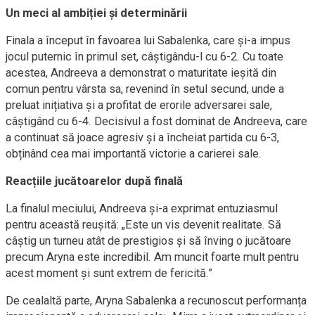
Un meci al ambiției și determinării
Finala a început în favoarea lui Sabalenka, care și-a impus
jocul puternic în primul set, câștigându-l cu 6-2. Cu toate
acestea, Andreeva a demonstrat o maturitate ieșită din
comun pentru vârsta sa, revenind în setul secund, unde a
preluat inițiativa și a profitat de erorile adversarei sale,
câștigând cu 6-4. Decisivul a fost dominat de Andreeva, care
a continuat să joace agresiv și a încheiat partida cu 6-3,
obținând cea mai importantă victorie a carierei sale.
Reacțiile jucătoarelor după finală
La finalul meciului, Andreeva și-a exprimat entuziasmul
pentru această reușită: „Este un vis devenit realitate. Să
câștig un turneu atât de prestigios și să înving o jucătoare
precum Aryna este incredibil. Am muncit foarte mult pentru
acest moment și sunt extrem de fericită.”
De cealaltă parte, Aryna Sabalenka a recunoscut performanța