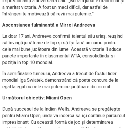
impresionantă a adversarei sale: „Mirra a jucat extraordinar și
a meritat victoria. A fost un meci dificil, dar astfel de
înfrângeri te motivează să revii mai puternic.”
Ascensiunea fulminantă a Mirrei Andreeva
La doar 17 ani, Andreeva confirmă talentul său uriaș, reușind
să învingă jucătoare de top și să își facă un nume printre
cele mai bune jucătoare din lume. Această victorie îi aduce
puncte importante în clasamentul WTA, consolidându-și
poziția în top 10 mondial.
În semifinalele turneului, Andreeva a trecut de fostul lider
mondial Iga Swiatek, demonstrând că poate concura de la
egal la egal cu cele mai puternice jucătoare din circuit.
Următorul obiectiv: Miami Open
După succesul de la Indian Wells, Andreeva se pregătește
pentru Miami Open, unde va încerca să își continue parcursul
impresionant. Cu această formă de joc și determinarea