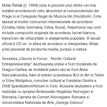
Milan Řehák (n. 1994) este in prezent unul dintre cei mai
notabili acordeonisti cehi, absolvent al conservatorului din
Praga si al Colegiului Regal de Muzica din Stockholm. Este
laureat al multor concursuri internationale de acordeon
(Croatia, Italia, Germania, Cehia, Rusia). Repertoriul sau solo
include compozitii originale de acordeon, lucrari baroce,
transcrieri de virtuozitate si aranjamente populare. A lansat
oficial 6 CD-uri. In afara de acordeon si interpretare, Milan
este pasionat de productia media, pictura si natura.
Sesiunea „Classix in Focus :: Nordic Cultural
Entrepreneurship” desfasurata online a fost moderata de
Dragos Cantea, iar invitatele panel-ului au fost Anna
Ranczakowska, lider al retelei scandinave Act-in-Art in Talinn
si Eline Melgalvis, consilier cultural al Fundatiei Dextra a
DNB Sparebankstiftelsen in Oslo. Aceasta dezbatere a fost
realizata cu sprijinul Ambasadei Regatului Norvegiei in
Romania, Camera de Comert Norvegiano-Romana si
Universitatea Nationala de Arte „George Enescu”.