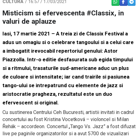
CULTURĂ
16:57 / 17/03/2021
WHATSAPP
FACEBO
TEL
Misticism si efervescenta #Classix, in
valuri de aplauze
Iasi, 17 martie 2021 – A treia zi de Classix Festival a
adus un omagiu si o celebrare tangoului si a celui care
a imbogatit irevocabil repertoriul genului: Astor
Piazzolla. Intr-o editie desfasurata sub egida timpului
si a ritmului, trasaturile sud-americane aduc un plus
de culoare si intensitate; iar cand trairile si pasiunea
tango-ului se intrepatrund cu elemente de jazz si
aristocratie pragheza, rezultatul este un duo
efervescent si original.
Cu sustinerea Centrului Ceh Bucuresti, artistii invitati in cadrul
concertului au fost Kristina Vocetková – violoncel si Milan
Řehák – accordeon. Concertul „Tango Vs. Jazz” a fost difuzat
live pe paginile organizatorilor si a avut 5700 de vizualizari