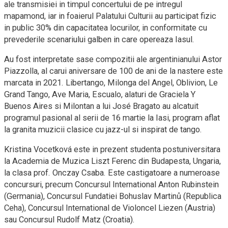
ale transmisiei in timpul concertului de pe intregul
mapamond, iar in foaierul Palatului Culturii au participat fizic
in public 30% din capacitatea locurilor, in conformitate cu
prevederile scenariului galben in care opereaza Iasul.
Au fost interpretate sase compozitii ale argentinianului Astor
Piazzolla, al carui aniversare de 100 de ani de la nastere este
marcata in 2021. Libertango, Milonga del Angel, Oblivion, Le
Grand Tango, Ave Maria, Escualo, alaturi de Graciela Y
Buenos Aires si Milontan a lui José Bragato au alcatuit
programul pasional al serii de 16 martie la Iasi, program aflat
la granita muzicii clasice cu jazz-ul si inspirat de tango.
Kristina Vocetková este in prezent studenta postuniversitara
la Academia de Muzica Liszt Ferenc din Budapesta, Ungaria,
la clasa prof. Onczay Csaba. Este castigatoare a numeroase
concursuri, precum Concursul International Anton Rubinstein
(Germania), Concursul Fundatiei Bohuslav Martinů (Republica
Ceha), Concursul International de Violoncel Liezen (Austria)
sau Concursul Rudolf Matz (Croatia).