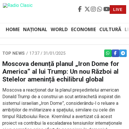
LIVE
HOME
NAȚIONAL
WORLD
ECONOMIE
CULTURĂ
L
TOP NEWS
17:37 / 31/01/2025
WHATSAPP
FACEBO
TEL
Moscova denunță planul „Iron Dome for
America” al lui Trump: Un nou Război al
Stelelor amenință echilibrul global
Moscova a reacționat dur la planul președintelui american
Donald Trump de a construi un scut antirachetă inspirat din
sistemul israelian „Iron Dome”, considerându-l o reluare a
ambițiilor de militarizare a spațiului, similare cu cele din
timpul Războiului Rece. Kremlinul a avertizat că acest
proiect va contribui la escaladarea tensiunilor internaționale