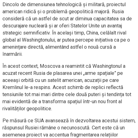
Dincolo de dimensiunea tehnologică și militară, proiectul
american ridică și o problemă geopolitică majoră. Rusia
consideră că un astfel de scut ar diminua capacitatea sa de
descurajare nucleară și ar oferi Statelor Unite un avantaj
strategic semnificativ. În același timp, China, celălalt rival
global al Washingtonului, ar putea percepe inițiativa ca pe o
amenințare directă, alimentând astfel o nouă cursă a
înarmării.
În acest context, Moscova a reamintit că Washingtonul a
acuzat recent Rusia de plasarea unei „arme spațiale” pe
aceeași orbită cu un satelit american, acuzații pe care
Kremlinul le-a respins. Acest schimb de replici reflectă
tensiunile tot mai mari dintre cele două puteri și tendința tot
mai evidentă de a transforma spațiul într-un nou front al
rivalităților geopolitice.
Pe măsură ce SUA avansează în dezvoltarea acestui sistem,
răspunsul Rusiei rămâne o necunoscută. Cert este că un
asemenea proiect va accentua fragmentarea relațiilor