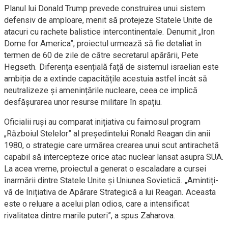
Planul lui Donald Trump prevede construirea unui sistem
defensiv de amploare, menit să protejeze Statele Unite de
atacuri cu rachete balistice intercontinentale. Denumit „Iron
Dome for America”, proiectul urmează să fie detaliat în
termen de 60 de zile de către secretarul apărării, Pete
Hegseth. Diferența esențială față de sistemul israelian este
ambiția de a extinde capacitățile acestuia astfel încât să
neutralizeze și amenințările nucleare, ceea ce implică
desfășurarea unor resurse militare în spațiu.
Oficialii ruși au comparat inițiativa cu faimosul program
„Războiul Stelelor” al președintelui Ronald Reagan din anii
1980, o strategie care urmărea crearea unui scut antirachetă
capabil să intercepteze orice atac nuclear lansat asupra SUA.
La acea vreme, proiectul a generat o escaladare a cursei
înarmării dintre Statele Unite și Uniunea Sovietică. „Amintiți-
vă de Inițiativa de Apărare Strategică a lui Reagan. Aceasta
este o reluare a acelui plan odios, care a intensificat
rivalitatea dintre marile puteri”, a spus Zaharova.