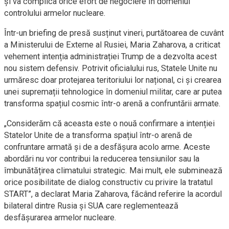
și va complica orice efort de negociere în domeniul
controlului armelor nucleare.
Într-un briefing de presă susținut vineri, purtătoarea de cuvânt
a Ministerului de Externe al Rusiei, Maria Zaharova, a criticat
vehement intenția administrației Trump de a dezvolta acest
nou sistem defensiv. Potrivit oficialului rus, Statele Unite nu
urmăresc doar protejarea teritoriului lor național, ci și crearea
unei supremații tehnologice în domeniul militar, care ar putea
transforma spațiul cosmic într-o arenă a confruntării armate.
„Considerăm că aceasta este o nouă confirmare a intenției
Statelor Unite de a transforma spațiul într-o arenă de
confruntare armată și de a desfășura acolo arme. Aceste
abordări nu vor contribui la reducerea tensiunilor sau la
îmbunătățirea climatului strategic. Mai mult, ele subminează
orice posibilitate de dialog constructiv cu privire la tratatul
START”, a declarat Maria Zaharova, făcând referire la acordul
bilateral dintre Rusia și SUA care reglementează
desfășurarea armelor nucleare.