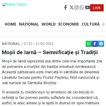
LIVE
HOME
NAȚIONAL
WORLD
ECONOMIE
CULTURĂ
L
NAȚIONAL
07:32 / 21/02/2025
WHATSAPP
FACEBO
TEL
Moșii de Iarnă – Semnificație și Tradiții
Moșii de Iarnă reprezintă una dintre cele mai importante zile
de pomenire a morților din tradiția ortodoxă românească.
Această sărbătoare este marcată în sâmbăta de dinaintea
Lăsatului Secului pentru Postul Paștelui, fiind cunoscută și
sub numele de Sâmbăta Morților.
În această zi, credincioșii își amintesc de cei trecuți în
neființă și fac pomeni pentru sufletele lor, considerând că,
astfel, le aduc alinare și le ajută în drumul lor spre mântuire.