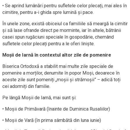
• Se aprind lumânări pentru sufletele celor plecați, mai ales în
cimitire, pentru a-i ghida spre lumină și pace.
În unele zone, există obiceiul ca familiile să meargă la cimitir
și să lase ofrande direct pe morminte, iar în altele, bătrânii
casei spun rugăciuni speciale în gospodărie, chemând
sufletele celor plecați pentru a le oferi liniște.
Moșii de Iarnă în contextul altor zile de pomenire
Biserica Ortodoxă a stabilit mai multe zile speciale de
pomenire a morților, denumite în popor Moși, deoarece în
aceste zile sunt pomeniți „moșii și strămoșii” – adică toți
cei adormiți din familie.
Pe lângă Moșii de Iarnă, mai sunt și:
• Moșii de Primăvară (înainte de Duminica Rusaliilor)
• Moșii de Vară (în prima sâmbătă din luna iunie)