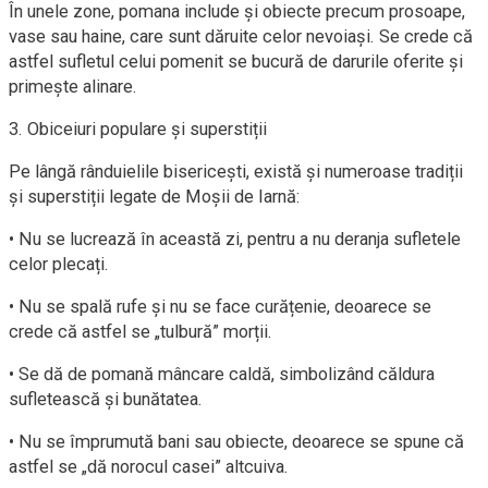
În unele zone, pomana include și obiecte precum prosoape,
vase sau haine, care sunt dăruite celor nevoiași. Se crede că
astfel sufletul celui pomenit se bucură de darurile oferite și
primește alinare.
3. Obiceiuri populare și superstiții
Pe lângă rânduielile bisericești, există și numeroase tradiții
și superstiții legate de Moșii de Iarnă:
• Nu se lucrează în această zi, pentru a nu deranja sufletele
celor plecați.
• Nu se spală rufe și nu se face curățenie, deoarece se
crede că astfel se „tulbură” morții.
• Se dă de pomană mâncare caldă, simbolizând căldura
sufletească și bunătatea.
• Nu se împrumută bani sau obiecte, deoarece se spune că
astfel se „dă norocul casei” altcuiva.