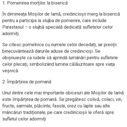
1. Pomenirea morților la biserică
În dimineața Moșilor de Iarnă, credincioșii merg la biserică
pentru a participa la slujba de pomenire, care include
Parastasul – o slujbă specială dedicată sufletelor celor
adormiți.
Se citesc pomelnice cu numele celor decedați, iar preoții
binecuvântează darurile aduse de credincioși. Se
obișnuiește ca rudele să aprindă lumânări pentru sufletele
celor plecați, simbolizând lumina călăuzitoare spre viața
veșnică.
2. Împărțirea de pomană
Unul dintre cele mai importante obiceiuri ale Moșilor de Iarnă
este împărțirea de pomană. Se pregătesc colivă, colaci, vin,
fructe, sarmale, plăcinte, fasole, orez cu lapte sau alte
mâncăruri tradiționale, pe care credincioșii le oferă spre
sufletul celor adormiți.