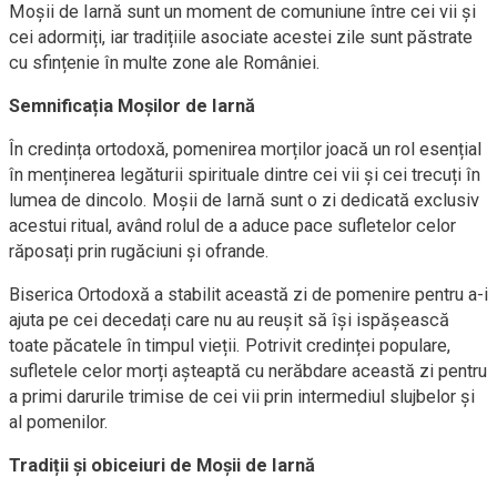
Moșii de Iarnă sunt un moment de comuniune între cei vii și
cei adormiți, iar tradițiile asociate acestei zile sunt păstrate
cu sfințenie în multe zone ale României.
Semnificația Moșilor de Iarnă
În credința ortodoxă, pomenirea morților joacă un rol esențial
în menținerea legăturii spirituale dintre cei vii și cei trecuți în
lumea de dincolo. Moșii de Iarnă sunt o zi dedicată exclusiv
acestui ritual, având rolul de a aduce pace sufletelor celor
răposați prin rugăciuni și ofrande.
Biserica Ortodoxă a stabilit această zi de pomenire pentru a-i
ajuta pe cei decedați care nu au reușit să își ispășească
toate păcatele în timpul vieții. Potrivit credinței populare,
sufletele celor morți așteaptă cu nerăbdare această zi pentru
a primi darurile trimise de cei vii prin intermediul slujbelor și
al pomenilor.
Tradiții și obiceiuri de Moșii de Iarnă