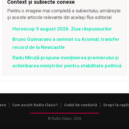
Context și subiecte conexe
Pentru o imagine mai completă a subiectului, urmărește
și aceste articole relevante din același flux editorial.
Horoscop 9 august 2026. Ziua răspunsurilor
Bruno Guimaraes a semnat cu Arsenal, transfer
record de la Newcastle
Radu Miruță propune menținerea premierului și
schimbarea miniștrilor pentru stabilitate politică
tate
Cum ascult Radio Clasic?
Codul de conduită
Drept la repli
© Radio Clasic, 2026