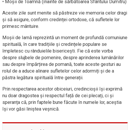
• Moșii de Toamnă (înainte de sărbătoarea Sfântului Dumitru)
Aceste zile sunt menite să păstreze vie memoria celor dragi
și să asigure, conform credinței ortodoxe, că sufletele lor
primesc mântuire.
Moșii de Iarnă reprezintă un moment de profundă comuniune
spirituală, în care tradițiile și credințele populare se
împletesc cu rânduielile bisericești. Fie că este vorba
despre slujbele de pomenire, despre aprinderea lumânărilor
sau despre împărțirea de pomană, toate aceste gesturi au
rolul de a aduce alinare sufletelor celor adormiți și de a
păstra legătura spirituală între generații.
Prin respectarea acestor obiceiuri, credincioșii își exprimă
nu doar dragostea și respectul față de cei plecați, ci și
speranța că, prin faptele bune făcute în numele lor, aceștia
își vor găsi liniștea veșnică.