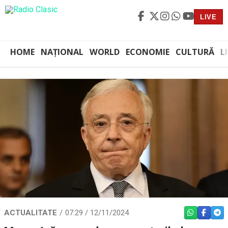
LIVE
HOME
NAȚIONAL
WORLD
ECONOMIE
CULTURĂ
L
ACTUALITATE
07:29 / 12/11/2024
WHATSAPP
FACEBO
TEL