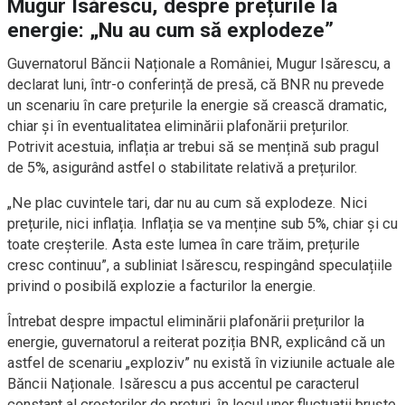
Mugur Isărescu, despre prețurile la
energie: „Nu au cum să explodeze”
Guvernatorul Băncii Naționale a României, Mugur Isărescu, a
declarat luni, într-o conferință de presă, că BNR nu prevede
un scenariu în care prețurile la energie să crească dramatic,
chiar și în eventualitatea eliminării plafonării prețurilor.
Potrivit acestuia, inflația ar trebui să se mențină sub pragul
de 5%, asigurând astfel o stabilitate relativă a prețurilor.
„Ne plac cuvintele tari, dar nu au cum să explodeze. Nici
prețurile, nici inflația. Inflația se va menține sub 5%, chiar și cu
toate creșterile. Asta este lumea în care trăim, prețurile
cresc continuu”, a subliniat Isărescu, respingând speculațiile
privind o posibilă explozie a facturilor la energie.
Întrebat despre impactul eliminării plafonării prețurilor la
energie, guvernatorul a reiterat poziția BNR, explicând că un
astfel de scenariu „exploziv” nu există în viziunile actuale ale
Băncii Naționale. Isărescu a pus accentul pe caracterul
constant al creșterilor de prețuri, în locul unor fluctuații bruște