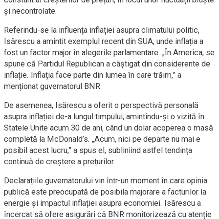
și necontrolate.
Referindu-se la influența inflației asupra climatului politic,
Isărescu a amintit exemplul recent din SUA, unde inflația a
fost un factor major în alegerile parlamentare. „În America, se
spune că Partidul Republican a câștigat din considerente de
inflație. Inflația face parte din lumea în care trăim,” a
menționat guvernatorul BNR.
De asemenea, Isărescu a oferit o perspectivă personală
asupra inflației de-a lungul timpului, amintindu-și o vizită în
Statele Unite acum 30 de ani, când un dolar acoperea o masă
completă la McDonald’s. „Acum, nici pe departe nu mai e
posibil acest lucru,” a spus el, subliniind astfel tendința
continuă de creștere a prețurilor.
Declarațiile guvernatorului vin într-un moment în care opinia
publică este preocupată de posibila majorare a facturilor la
energie și impactul inflației asupra economiei. Isărescu a
încercat să ofere asigurări că BNR monitorizează cu atenție