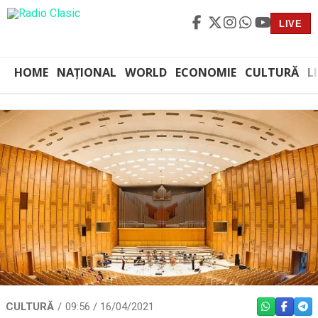
LIVE
HOME
NAȚIONAL
WORLD
ECONOMIE
CULTURĂ
L
CULTURĂ
09:56 / 16/04/2021
WHATSAPP
FACEBO
TEL