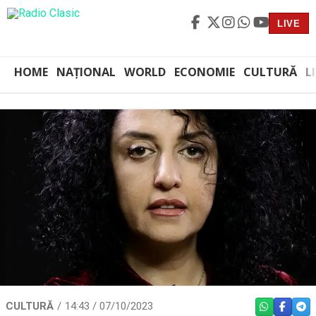
LIVE
HOME
NAȚIONAL
WORLD
ECONOMIE
CULTURĂ
L
CULTURĂ
14:43 / 07/10/2023
WHATSAPP
FACEBO
TEL