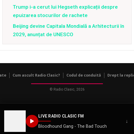
Trump i-a cerut lui Hegseth explicații despre
epuizarea stocurilor de rachete
Beijing devine Capitala Mondială a Arhitecturii în
2029, anunțat de UNESCO
tate
Cum ascult Radio Clasic?
Codul de conduită
Drept la repli
© Radio Clasic, 2026
LIVE RADIO CLASIC FM
↓
Bloodhound Gang - The Bad Touch