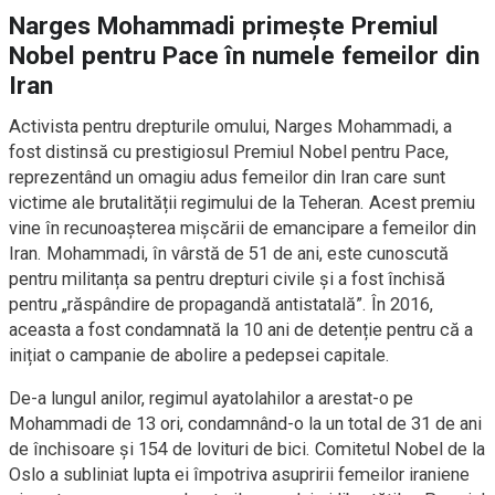
Narges Mohammadi primește Premiul
Nobel pentru Pace în numele femeilor din
Iran
Activista pentru drepturile omului, Narges Mohammadi, a
fost distinsă cu prestigiosul Premiul Nobel pentru Pace,
reprezentând un omagiu adus femeilor din Iran care sunt
victime ale brutalității regimului de la Teheran. Acest premiu
vine în recunoașterea mișcării de emancipare a femeilor din
Iran. Mohammadi, în vârstă de 51 de ani, este cunoscută
pentru militanța sa pentru drepturi civile și a fost închisă
pentru „răspândire de propagandă antistatală”. În 2016,
aceasta a fost condamnată la 10 ani de detenție pentru că a
inițiat o campanie de abolire a pedepsei capitale.
De-a lungul anilor, regimul ayatolahilor a arestat-o pe
Mohammadi de 13 ori, condamnând-o la un total de 31 de ani
de închisoare și 154 de lovituri de bici. Comitetul Nobel de la
Oslo a subliniat lupta ei împotriva asupririi femeilor iraniene