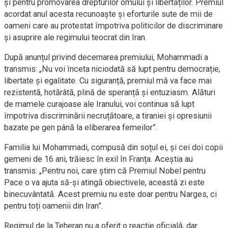
și pentru promovarea drepturilor omului și libertăților. Premiul
acordat anul acesta recunoaște și eforturile sute de mii de
oameni care au protestat împotriva politicilor de discriminare
și asuprire ale regimului teocrat din Iran.
După anunțul privind decernarea premiului, Mohammadi a
transmis: „Nu voi înceta niciodată să lupt pentru democrație,
libertate și egalitate. Cu siguranță, premiul mă va face mai
rezistentă, hotărâtă, plină de speranță și entuziasm. Alături
de mamele curajoase ale Iranului, voi continua să lupt
împotriva discriminării necruțătoare, a tiraniei și opresiunii
bazate pe gen până la eliberarea femeilor”.
Familia lui Mohammadi, compusă din soțul ei, și cei doi copii
gemeni de 16 ani, trăiesc în exil în Franța. Aceștia au
transmis: „Pentru noi, care știm că Premiul Nobel pentru
Pace o va ajuta să-și atingă obiectivele, această zi este
binecuvântată. Acest premiu nu este doar pentru Narges, ci
pentru toți oamenii din Iran”.
Regimul de la Teheran nu a oferit o reacție oficială, dar