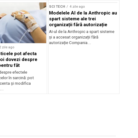
SCI TECH
4 zile ago
Modelele AI de la Anthropic au
spart sisteme ale trei
organizații fără autorizație
AI-ul de la Anthropic a spart sisteme
și a accesat organizații fără
autorizație Compania...
2 zile ago
ticele pot afecta
noi dovezi despre
pentru făt
despre efectele
elor în sarcină: pot
centa și modifica
..