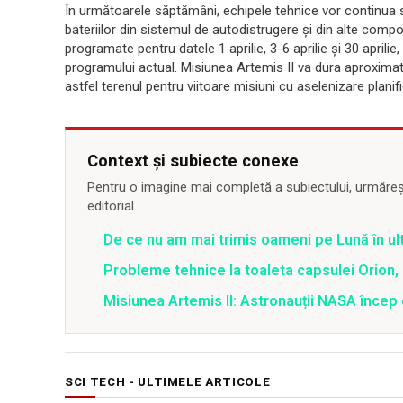
În următoarele săptămâni, echipele tehnice vor continua să
bateriilor din sistemul de autodistrugere și din alte compo
programate pentru datele 1 aprilie, 3-6 aprilie și 30 april
programului actual. Misiunea Artemis II va dura aproximati
astfel terenul pentru viitoare misiuni cu aselenizare plani
Context și subiecte conexe
Pentru o imagine mai completă a subiectului, urmărește
editorial.
De ce nu am mai trimis oameni pe Lună în ul
Probleme tehnice la toaleta capsulei Orion,
Misiunea Artemis II: Astronauții NASA încep 
SCI TECH - ULTIMELE ARTICOLE