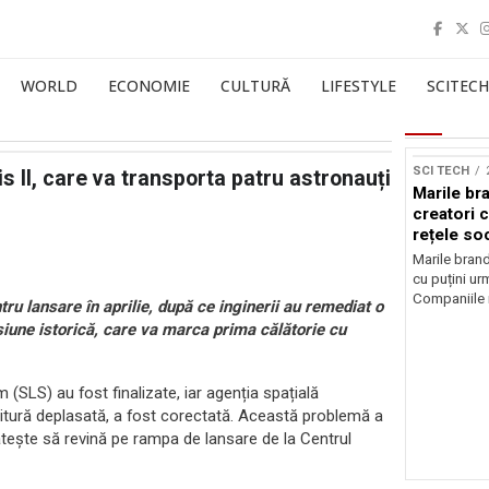
WORLD
ECONOMIE
CULTURĂ
LIFESTYLE
SCITECH
Sursă foto: Shutte
SCI TECH
 II, care va transporta patru astronauți
Marile br
creatori c
rețele so
Marile brand
cu puțini urm
Companiile 
ru lansare în aprilie, după ce inginerii au remediat o
siune istorică, care va marca prima călătorie cu
SLS) au fost finalizate, iar agenția spațială
itură deplasată, a fost corectată. Această problemă a
tește să revină pe rampa de lansare de la Centrul