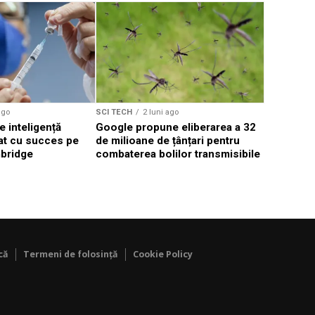
SCI TECH
Rotația P
din cauza 
spun cerc
ago
SCI TECH
2 luni ago
e inteligență
Google propune eliberarea a 32
stat cu succes pe
de milioane de țânțari pentru
bridge
combaterea bolilor transmisibile
că
Termeni de folosință
Cookie Policy