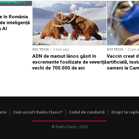
rde în România
de inteligență
a AI
SCI TECH
2 luni ago
SCI TECH
2 luni 
ADN de mamut lânos găsit în
Vaccin creat d
excremente fosilizate de veveriță
artificială, te
vechi de 700.000 de ani
oameni la Cam
tate
Cum ascult Radio Clasic?
Codul de conduită
Drept la repli
© Radio Clasic, 2026