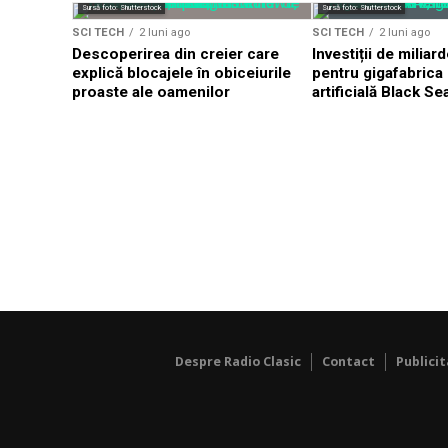
Sursă foto: Shutterstock
Sursă foto: Shutterstock
SCI TECH
2 luni ago
SCI TECH
2 luni ago
Descoperirea din creier care
Investiții de milia
explică blocajele în obiceiurile
pentru gigafabrica 
proaste ale oamenilor
artificială Black Se
Despre Radio Clasic
Contact
Publici