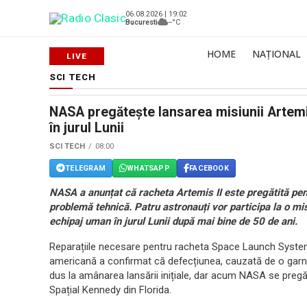
06.08.2026 | 19:02
Bucuresti
--°C
HOME
NAȚIONAL
SCI TECH
NASA pregătește lansarea misiunii Artemis
în jurul Lunii
SCI TECH
08:00
TELEGRAM
WHATSAPP
FACEBOOK
NASA a anunțat că racheta Artemis II este pregătită pent
problemă tehnică. Patru astronauți vor participa la o mi
echipaj uman în jurul Lunii după mai bine de 50 de ani.
Reparațiile necesare pentru racheta Space Launch System (
americană a confirmat că defecțiunea, cauzată de o garn
dus la amânarea lansării inițiale, dar acum NASA se pregă
Spațial Kennedy din Florida.