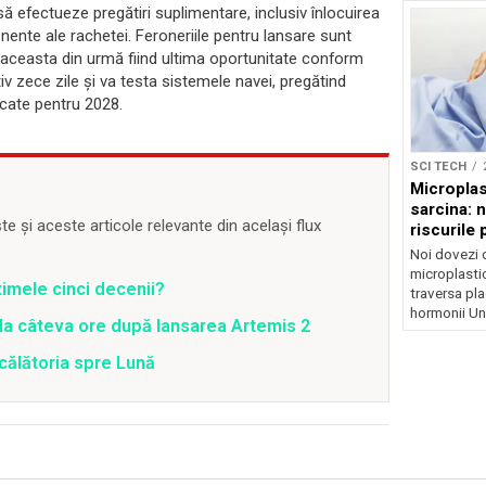
 efectueze pregătiri suplimentare, inclusiv înlocuirea
nente ale rachetei. Feroneriile pentru lansare sunt
ie, aceasta din urmă fiind ultima oportunitate conform
v zece zile și va testa sistemele navei, pregătind
ficate pentru 2028.
SCI TECH
Microplas
sarcina: 
 și aceste articole relevante din același flux
riscurile 
Noi dovezi 
microplastic
timele cinci decenii?
traversa pla
hormonii Un.
 la câteva ore după lansarea Artemis 2
călătoria spre Lună