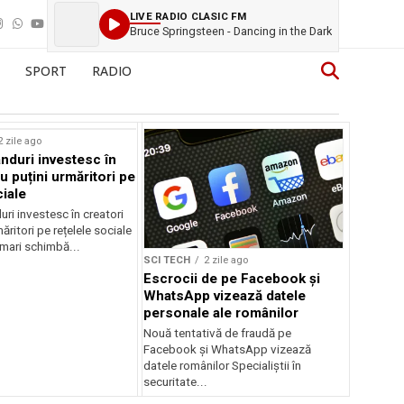
LIVE RADIO CLASIC FM
Bruce Springsteen - Dancing in the Dark
SPORT
RADIO
rstock
2 zile ago
anduri investesc în
u puțini urmăritori pe
ciale
uri investesc în creatori
ăritori pe rețelele sociale
mari schimbă...
SCI TECH
2 zile ago
Escrocii de pe Facebook și
WhatsApp vizează datele
personale ale românilor
Nouă tentativă de fraudă pe
Facebook și WhatsApp vizează
datele românilor Specialiștii în
securitate...