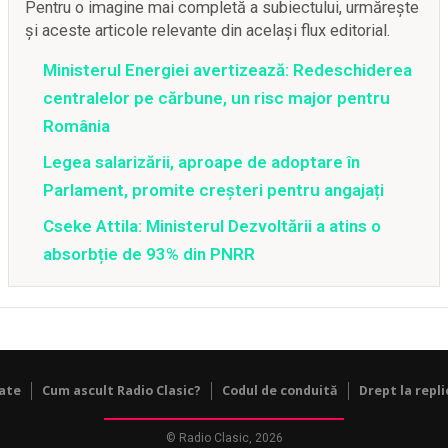
Pentru o imagine mai completă a subiectului, urmărește
și aceste articole relevante din același flux editorial.
Ministerul Energiei avertizează: Redeschiderea
centralelor pe cărbune, un risc major pentru
România
Legea salarizării, aproape de adoptare în
Parlament, promite creșteri pentru angajați
Cseke Attila: Ministerul Dezvoltării a atins o
absorbție de 93% din PNRR
tate
Cum ascult Radio Clasic?
Codul de conduită
Drept la repli
© Radio Clasic, 2026