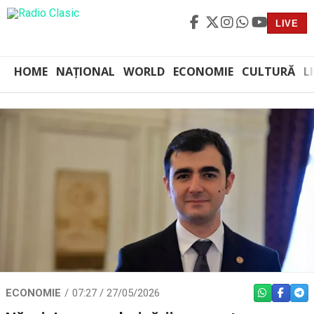
LIVE
HOME
NAȚIONAL
WORLD
ECONOMIE
CULTURĂ
L
ECONOMIE
07:27 / 27/05/2026
WHATSAPP
FACEBO
TEL