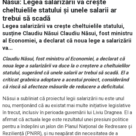
Năsui: Legea salarizării va crește
cheltuielile statului și unele salarii ar
trebui să scadă
Legea salarizării va crește cheltuielile statului,
susține Claudiu Năsui Claudiu Năsui, fost ministru
al Economiei, a declarat că noua lege a salarizării
va...
Claudiu Năsui, fost ministru al Economiei, a declarat că
noua lege a salarizării va duce la o creștere a cheltuielilor
statului, sugerând că unele salarii ar trebui să scadă. El a
criticat grabnica adoptare a acestui proiect, considerând
că riscă să afecteze măsurile de reducere a deficitului.
Năsui a subliniat că proiectul legii salarizării nu este unul
nou, menționând că au existat mai multe inițiative legislative
în trecut, inclusiv în perioada guvernării lui Liviu Dragnea. El a
afirmat că actuala lege este rezultatul unei presiuni politice
pentru a îndeplini un jalon din Planul Național de Redresare și
Reziliență (PNRR), și nu neapărat din necesitatea de a