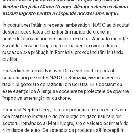
Neptun Deep din Marea Neagră. Alianța a decis să discute
măsuri urgente pentru a răspunde acestei amenințări.
În cadrul unei întâlniri recente, ambasadorii NATO au discutat
despre necesitatea achiziționării rapide de drone, în
contextul escaladării tensiunilor în Europa. Această discuție
a avut loc la scurt timp după un incident în care o dronă
rusească s-a prăbușit în România, provocând răni în rândul
civililor.
Președintele român Nicușor Dan a subliniat importanța
consolidării prezenței NATO în România, având în vedere
riscurile generate de războiul din Ucraina. El a declarat că
este esențial ca Alianța să accelereze proiectele de apărare
împotriva amenințărilor cu drone.
Proiectul Neptun Deep, care se preconizează că va deveni
cea mai mare instalație de producție de gaze naturale din
sectorul românesc al Mării Negre, are o valoare estimată de
4 miliarde de euro. Se așteaptă ca producția să înceapă în