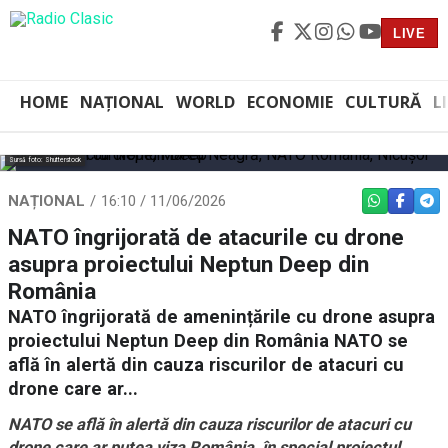
LIVE
HOME
NAȚIONAL
WORLD
ECONOMIE
CULTURĂ
L
Sursă foto: Shutterstock
NAȚIONAL
16:10 / 11/06/2026
WHATSAPP
FACEBO
TEL
NATO îngrijorată de atacurile cu drone
asupra proiectului Neptun Deep din
România
NATO îngrijorată de amenințările cu drone asupra
proiectului Neptun Deep din România NATO se
află în alertă din cauza riscurilor de atacuri cu
drone care ar...
NATO se află în alertă din cauza riscurilor de atacuri cu
drone care ar putea viza România, în special proiectul