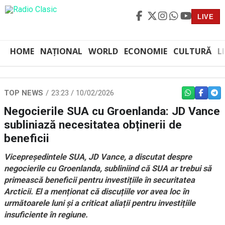
LIVE
HOME
NAȚIONAL
WORLD
ECONOMIE
CULTURĂ
L
TOP NEWS
23:23 / 10/02/2026
WHATSAPP
FACEBO
TEL
Negocierile SUA cu Groenlanda: JD Vance
subliniază necesitatea obținerii de
beneficii
Vicepreședintele SUA, JD Vance, a discutat despre
negocierile cu Groenlanda, subliniind că SUA ar trebui să
primească beneficii pentru investițiile în securitatea
Arcticii. El a menționat că discuțiile vor avea loc în
următoarele luni și a criticat aliații pentru investițiile
insuficiente în regiune.