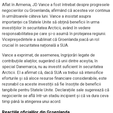
Aflat în Armenia, JD Vance a fost întrebat despre progresele
negocierilor cu Groenlanda, afirmând că acestea vor continua
în următoarele câteva luni. Vance a insistat asupra
importanței ca Statele Unite să obțină beneficii în urma
investițiilor în securitatea Arcticii, având în vedere
responsabilitatea pe care și-o asumă în protejarea regiunii.
Vicepreședintele a subliniat că Groenlanda joacă un rol
crucial în securitatea națională a SUA.
Vance a exprimat, de asemenea, îngrijorări legate de
contribuțiile aliaților, sugerând că unii dintre aceștia, în
special Danemarca, nu au investit suficient în securitatea
Arcticii. El a afirmat că, dacă SUA va trebui să intensifice
eforturile și să aloce resurse financiare considerabile, este
rezonabil ca aceste investiții să fie însoțite de beneficii
tangibile pentru Statele Unite. Declarațiile sale sugerează că
negocierile se află într-un stadiu incipient și că va dura ceva
timp până la atingerea unui acord.
Reacțiile oficialilor din Groenlanda