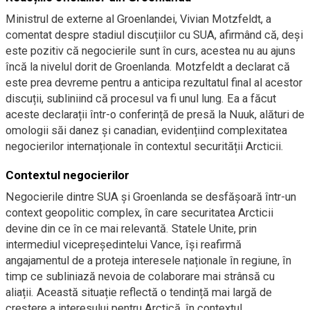
Ministrul de externe al Groenlandei, Vivian Motzfeldt, a
comentat despre stadiul discuțiilor cu SUA, afirmând că, deși
este pozitiv că negocierile sunt în curs, acestea nu au ajuns
încă la nivelul dorit de Groenlanda. Motzfeldt a declarat că
este prea devreme pentru a anticipa rezultatul final al acestor
discuții, subliniind că procesul va fi unul lung. Ea a făcut
aceste declarații într-o conferință de presă la Nuuk, alături de
omologii săi danez și canadian, evidențiind complexitatea
negocierilor internaționale în contextul securității Arcticii.
Contextul negocierilor
Negocierile dintre SUA și Groenlanda se desfășoară într-un
context geopolitic complex, în care securitatea Arcticii
devine din ce în ce mai relevantă. Statele Unite, prin
intermediul vicepreședintelui Vance, își reafirmă
angajamentul de a proteja interesele naționale în regiune, în
timp ce subliniază nevoia de colaborare mai strânsă cu
aliații. Această situație reflectă o tendință mai largă de
creștere a interesului pentru Arctică, în contextul