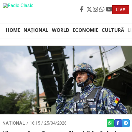
LIVE
HOME
NAȚIONAL
WORLD
ECONOMIE
CULTURĂ
L
NAȚIONAL
16:15 / 25/04/2026
WHATSAPP
FACEBO
TEL