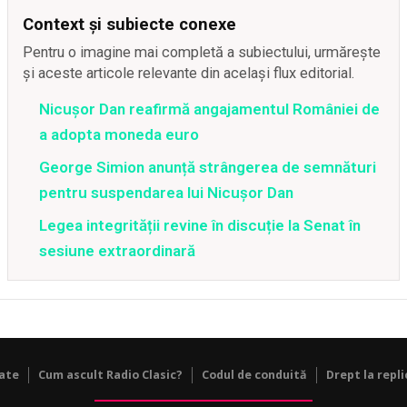
Context și subiecte conexe
Pentru o imagine mai completă a subiectului, urmărește
și aceste articole relevante din același flux editorial.
Nicușor Dan reafirmă angajamentul României de
a adopta moneda euro
George Simion anunță strângerea de semnături
pentru suspendarea lui Nicușor Dan
Legea integrității revine în discuție la Senat în
sesiune extraordinară
tate
Cum ascult Radio Clasic?
Codul de conduită
Drept la repli